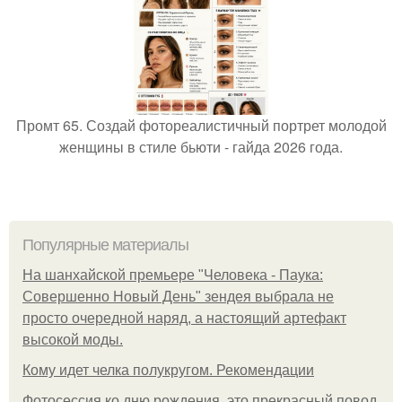
Промт 65. Создай фотореалистичный портрет молодой
женщины в стиле бьюти - гайда 2026 года.
Популярные материалы
На шанхайской премьере "Человека - Паука:
Совершенно Новый День" зендея выбрала не
просто очередной наряд, а настоящий артефакт
высокой моды.
Кому идет челка полукругом. Рекомендации
Фотосессия ко дню рождения, это прекрасный повод