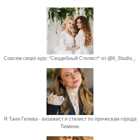
Совсем скоро курс "Свадебный Стилист" от @tl_Studio_.
Я Таня Гилева - визажист и стилист по прическам города
Тюмени.