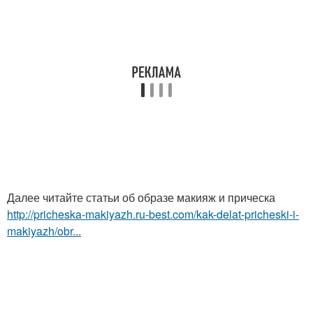
Далее читайте статьи об образе макияж и прическа
http://pricheska-makiyazh.ru-best.com/kak-delat-pricheski-i-
makiyazh/obr...