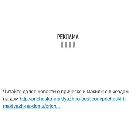
Читайте далее новости о прическе и макияж с выездом
на дом
http://pricheska-makiyazh.ru-best.com/pricheski-i-
makiyazh-na-domu/prich...