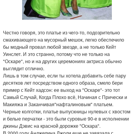
Честно говоря, это платье из чего-то, подозрительно
смахивающего на мусорный мешок, легко обеспечило
бы модный провал любой звезде, а не только Кейт
Уинслет. И это странно, потому что не только на
"Оскаре", но и на других церемониях актриса обычно
выглядит отлично.
Лишь в том случае, если ты хотела добавить себе пару
десятков лет посредством одного образа, смело бери
пример с Кейт хадсон: ее выход на "Оскаре"- это тот
Самый Случай, Когда Плохо всё, Начиная с Прически и
Макияжа и Заканчивая"нафталиновым" платьем.
Черные колготки, платье выпускницы нулевых с хвостом
и белые перчатки - это были суровые 90-е в исполнении
джины Дэвис на красной дорожке "Оскара".
В 2000 году Анджелина Джоли еще не завязала с