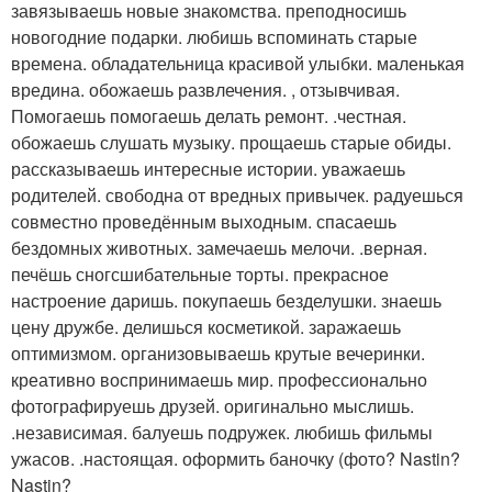
завязываешь новые знакомства. преподносишь
новогодние подарки. любишь вспоминать старые
времена. обладательница красивой улыбки. маленькая
вредина. обожаешь развлечения. , отзывчивая.
Помогаешь помогаешь делать ремонт. .честная.
обожаешь слушать музыку. прощаешь старые обиды.
рассказываешь интересные истории. уважаешь
родителей. свободна от вредных привычек. радуешься
совместно проведённым выходным. спасаешь
бездомных животных. замечаешь мелочи. .верная.
печёшь сногсшибательные торты. прекрасное
настроение даришь. покупаешь безделушки. знаешь
цену дружбе. делишься косметикой. заражаешь
оптимизмом. организовываешь крутые вечеринки.
креативно воспринимаешь мир. профессионально
фотографируешь друзей. оригинально мыслишь.
.независимая. балуешь подружек. любишь фильмы
ужасов. .настоящая. оформить баночку (фото? Nastin?
Nastin?