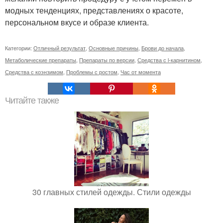
модных тенденциях, представлениях о красоте,
персональном вкусе и образе клиента.
Категории:
Отличный результат
,
Основные причины
,
Брови до начала
,
Метаболические препараты
,
Препараты по версии
,
Средства с l-карнитином
,
Средства с коэнзимом
,
Проблемы с ростом
,
Час от момента
Читайте также
30 главных стилей одежды. Стили одежды