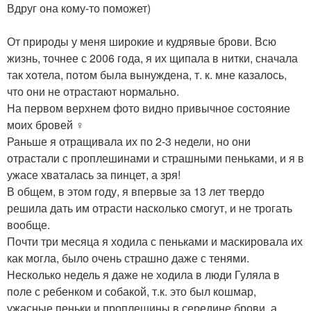
Вдруг она кому-то поможет)
От природы у меня широкие и кудрявые брови. Всю
жизнь, точнее с 2006 года, я их щипала в нитки, сначала
так хотела, потом была вынуждена, т. к. мне казалось,
что они не отрастают нормально.
На первом верхнем фото видно привычное состояние
моих бровей ♀️
Раньше я отращивала их по 2-3 недели, но они
отрастали с проплешинами и страшными пеньками, и я в
ужасе хваталась за пинцет, а зря!
В общем, в этом году, я впервые за 13 лет твердо
решила дать им отрасти насколько смогут, и не трогать
вообще.
Почти три месяца я ходила с пеньками и маскировала их
как могла, было очень страшно даже с тенями.
Несколько недель я даже не ходила в люди Гуляла в
поле с ребенком и собакой, т.к. это был кошмар,
ужасные пеньки и проплешины в середине брови, а