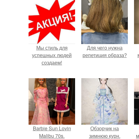
Мы стиль для
Для чего нужна
успешных людей
репетиция образа?
создаем!
Barbie Sun Lovin
Обзорчик на
Malibu 70s.
зимнюю курн.
м