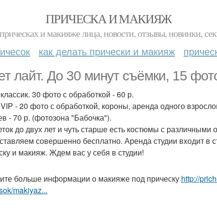
ПРИЧЕСКА И МАКИЯЖ
прическах и макияже лица, новости, отзывы, новинки, сек
ичесок
как делать прически и макияж
причес
ет лайт. До 30 минут съёмки, 15 фото
классик. 30 фото с обработкой - 60 р.
VIP - 20 фото с обработкой, короны, аренда одного взрослог
в - 70 р. (фотозона "Бабочка").
еток до двух лет и чуть старше есть костюмы с различными 
ставляем совершенно бесплатно. Аренда студии входит в с
ску и макияж. Ждем вас у себя в студии!
ите больше информации о макияже под прическу
http://pri
sok/makiyaz...