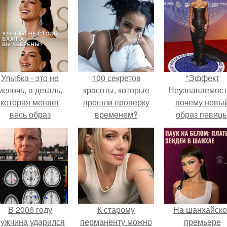
Улыбка - это не
100 секретов
"Эффект
мелочь, а деталь,
красоты, которые
Неузнаваемост
которая меняет
прошли проверку
почему новы
весь образ
временем?
образ певиц
человека.
вызвал споры
гранях
возможного?
В 2006 году
К старому
На шанхайско
ужчина ударился
перманенту можно
премьере