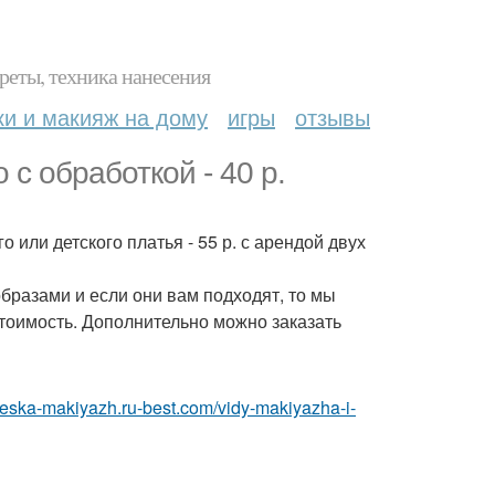
реты, техника нанесения
ки и макияж на дому
игры
отзывы
 с обработкой - 40 р.
о или детского платья - 55 р. с арендой двух
образами и если они вам подходят, то мы
тоимость. Дополнительно можно заказать
cheska-makiyazh.ru-best.com/vidy-makiyazha-i-