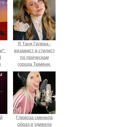
Я Таня Гилева -
и":
визажист и стилист
й
по прическам
ы
города Тюмени.
 о
й
Глюкоза сменила
образ и удивила