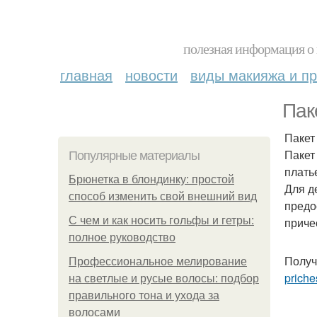
полезная информация о 
главная
новости
виды макияжа и пр
Пак
Пакет 
Пакет 
Популярные материалы
платье
Брюнетка в блондинку: простой
Для д
способ изменить свой внешний вид
предо
С чем и как носить гольфы и гетры:
приче
полное руководство
Получ
Профессиональное мелирование
priche
на светлые и русые волосы: подбор
правильного тона и ухода за
волосами