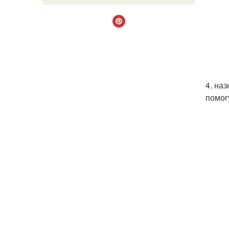
4. на
помог