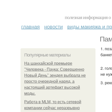
полезная информация о 
главная
новости
виды макияжа и пр
Пам
1. по
банке
Популярные материалы
На шанхайской премьере
2. го
"Человека - Паука: Совершенно
не ну
Новый День" зендея выбрала не
просто очередной наряд, а
3. ре
настоящий артефакт высокой
моды.
Работа в MLM, то есть сетевой
компании сейчас неразрывно