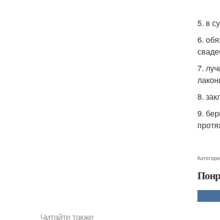
5. в 
6. об
сваде
7. лу
лакон
8. зак
9. бе
протя
Категори
Понр
Читайте также