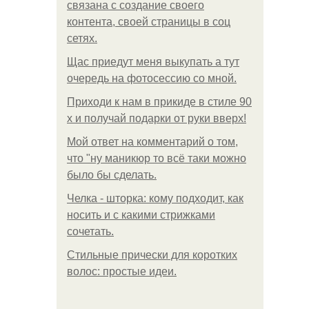
связана с создание своего
контента, своей страницы в соц
сетях.
Щас приедут меня выкупать а тут
очередь на фотосессию со мной.
Приходи к нам в прикиде в стиле 90
х и получай подарки от руки вверх!
Мой ответ на комментарий о том,
что "ну маникюр то всё таки можно
было бы сделать.
Челка - шторка: кому подходит, как
носить и с какими стрижками
сочетать.
Стильные прически для коротких
волос: простые идеи.