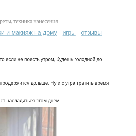
реты, техника нанесения
ки и макияж на дому
игры
отзывы
то если не поесть утром, будешь голодной до
 продержится дольше. Ну и с утра тратить время
аст насладиться этом днем.