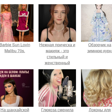
Barbie Sun Lovin
Нежная прическа и
Обзорчик на
Malibu 70s.
макияж - это
зимнюю курн
стильный и
женственный
образ, который
подчеркивает
естественную
красоту и создает
романтичный и
утонченный вид.
На шанхайской
Глюкоза сменила
Локоны для