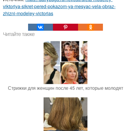
viktoriya-sikret-pered-pokazom-ya-mesyac-vela-obraz-
zhizni-modeley-victorias
Читайте также
Стрижки для женщин после 45 лет, которые молодят