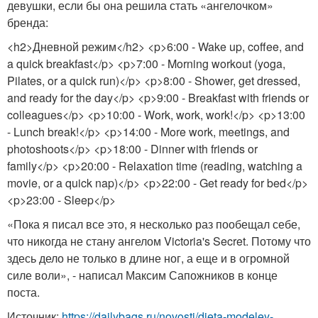
девушки, если бы она решила стать «ангелочком»
бренда:
<h2>Дневной режим</h2> <p>6:00 - Wake up, coffee, and
a quick breakfast</p> <p>7:00 - Morning workout (yoga,
Pilates, or a quick run)</p> <p>8:00 - Shower, get dressed,
and ready for the day</p> <p>9:00 - Breakfast with friends or
colleagues</p> <p>10:00 - Work, work, work!</p> <p>13:00
- Lunch break!</p> <p>14:00 - More work, meetings, and
photoshoots</p> <p>18:00 - Dinner with friends or
family</p> <p>20:00 - Relaxation time (reading, watching a
movie, or a quick nap)</p> <p>22:00 - Get ready for bed</p>
<p>23:00 - Sleep</p>
«Пока я писал все это, я несколько раз пообещал себе,
что никогда не стану ангелом Victoria's Secret. Потому что
здесь дело не только в длине ног, а еще и в огромной
силе воли», - написал Максим Сапожников в конце
поста.
Источник:
https://dailybags.ru/novosti/dieta-modeley-