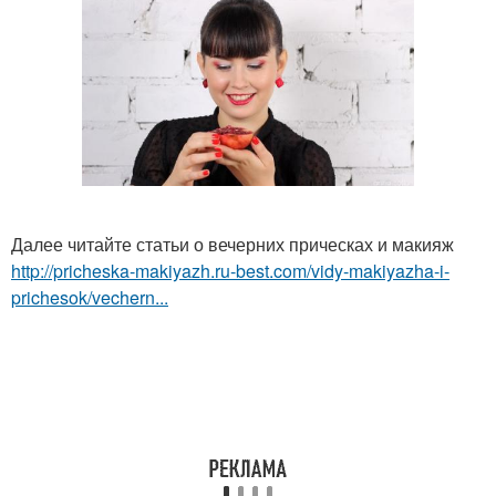
Далее читайте статьи о вечерних прическах и макияж
http://pricheska-makiyazh.ru-best.com/vidy-makiyazha-i-
prichesok/vechern...