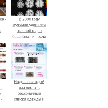
ка -
В 2006 году
мужчина ударился
т
головой о дно
бассейна - и после
о и
этого его жизнь
бои
изменилась самым
странным образом.
Надоело каждый
ть
раз листать
х
бесконечные
 -
списки одежды и
юти
заново собирать