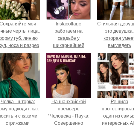
Сохраняйте мои
Instacollage
Стильная девуш
очные черты лица,
работаем на
это девушка,
форму губ, линию
свадьбе у
которая умее
кул, носа и разрез
шикарнейшей
выглядеть
глаз.
невесты Даши в
привлекательн
загородном отеле
элегантно в лю
акватория?
ситуации.
Челка - шторка:
На шанхайской
Решила
ому подходит, как
премьере
протестирова
носить и с какими
"Человека - Паука:
один из самы
стрижками
Совершенно
интересных AI
сочетать.
Новый День"
промтов для бь