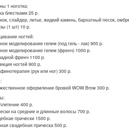
ны 1 ноготка:
ка блестками 25 р.
унок, слайдер, литье, жидкий камень, бархатный песок, омбре
зы (1 шт) 10 р.
ивание ногтей:
ное моделирование гелем (под гель - лак) 900 р.
чное моделирование гелем (френч) 1000 р.
ладной френч 1100 р.
екция ногтей 900 р.
афинотерапия (рук или ног) 300 р.
:
ожественное оформление бровей WOW Brow 300 р.
ы:
плетение 400 р.
чески на средние и длинные волосы 700 р.
дебнае прически 1500 р.
бная свадебная прическа 500 р.