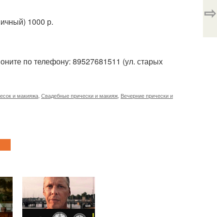
⇨
ичный) 1000 р.
оните по телефону: 89527681511 (ул. старых
есок и макияжа
,
Свадебные прически и макияж
,
Вечерние прически и