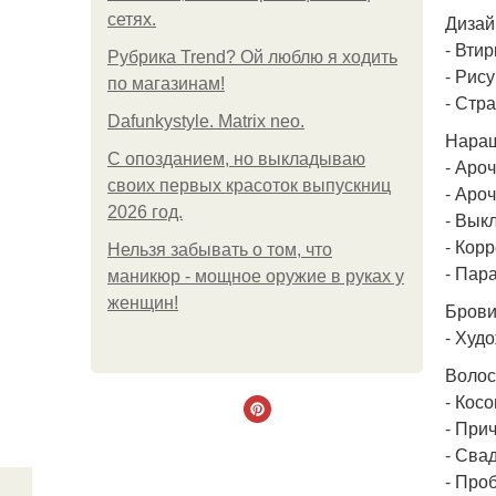
сетях.
Дизай
- Втир
Рубрика Trend? Ой люблю я ходить
- Рис
по магазинам!
- Стра
Dafunkystyle. Matrix neo.
Наращ
С опозданием, но выкладываю
- Ароч
своих первых красоток выпускниц
- Аро
2026 год.
- Вык
- Корр
Нельзя забывать о том, что
- Пар
маникюр - мощное оружие в руках у
женщин!
Брови
- Худ
Волос
- Косо
- При
- Сва
- Про