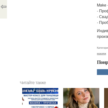
⇦
Make 
- Про
- Сва
- Про
Индив
произ
Категори
макияж
Понр
Читайте также