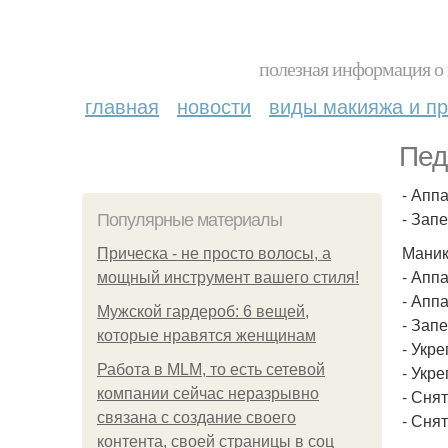
полезная информация о 
главная
новости
виды макияжа и пр
Пед
- Апп
- Зап
Популярные материалы
Маник
Прическа - не просто волосы, а
- Аппа
мощный инструмент вашего стиля!
- Апп
Мужской гардероб: 6 вещей,
- Зап
которые нравятся женщинам
- Укре
Работа в MLM, то есть сетевой
- Укр
компании сейчас неразрывно
- Сня
связана с создание своего
- Снят
контента, своей страницы в соц