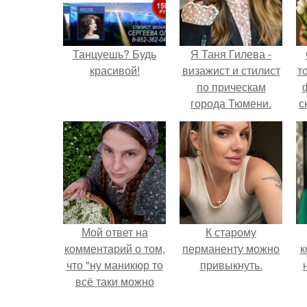
Танцуешь? Будь
Я Таня Гилева -
красивой!
визажист и стилист
т
по прическам
города Тюмени.
с
Мой ответ на
К старому
комментарий о том,
перманенту можно
к
что "ну маникюр то
привыкнуть.
всё таки можно
было бы сделать.