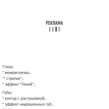
Глаза:
* межресничка;.
*" стрелка";.
* эффект "Теней";.
Губы:
* контур с растушевкой;.
* эффект накрашенных губ;.