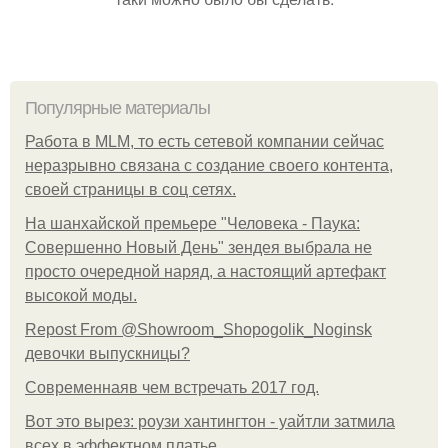
Популярные материалы
Работа в MLM, то есть сетевой компании сейчас
неразрывно связана с создание своего контента,
своей страницы в соц сетях.
На шанхайской премьере "Человека - Паука:
Совершенно Новый День" зендея выбрала не
просто очередной наряд, а настоящий артефакт
высокой моды.
Repost From @Showroom_Shopogolik_Noginsk
девочки выпускницы?
Современнаяв чем встречать 2017 год.
Вот это вырез: роузи хантингтон - уайтли затмила
всех в эффектном платьe.