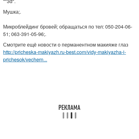
*"3d".
Мушка;.
Микроблейдинг бровей; обращаться по тел: 050-204-06-
51; 063-391-05-96;.
Смотрите ещё новости о перманентном макияже глаз
http://pricheska-makiyazh.ru-best.com/vidy-makiyazha-i-
prichesok/vechern...