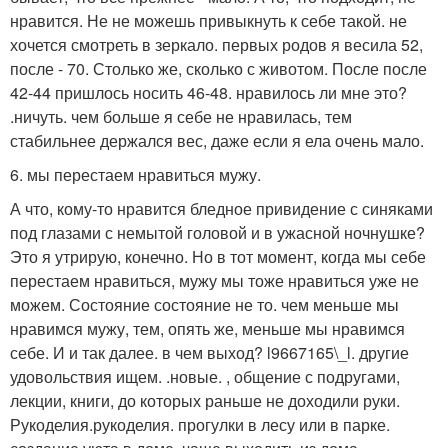
нравится. Не не можешь привыкнуть к себе такой. не
хочется смотреть в зеркало. первых родов я весила 52,
после - 70. Столько же, сколько с животом. После после
42-44 пришлось носить 46-48. нравилось ли мне это?
.ничуть. чем больше я себе не нравилась, тем
стабильнее держался вес, даже если я ела очень мало.
6. мы перестаем нравиться мужу.
А что, кому-то нравится бледное привидение с синяками
под глазами с немытой головой и в ужасной ночнушке?
Это я утрирую, конечно. Но в тот момент, когда мы себе
перестаем нравиться, мужу мы тоже нравиться уже не
можем. Состояние состояние не то. чем меньше мы
нравимся мужу, тем, опять же, меньше мы нравимся
себе. И и так далее. в чем выход? l9667165\_l. другие
удовольствия ищем. .новые. , общение с подругами,
лекции, книги, до которых раньше не доходили руки.
Рукоделия.рукоделия. прогулки в лесу или в парке.