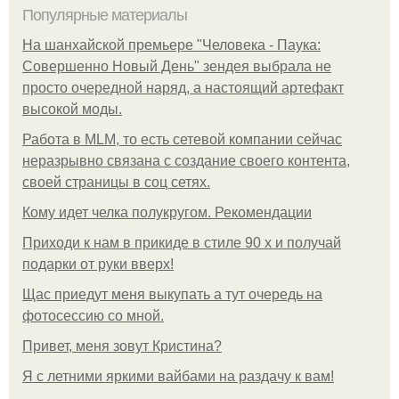
Популярные материалы
На шанхайской премьере "Человека - Паука:
Совершенно Новый День" зендея выбрала не
просто очередной наряд, а настоящий артефакт
высокой моды.
Работа в MLM, то есть сетевой компании сейчас
неразрывно связана с создание своего контента,
своей страницы в соц сетях.
Кому идет челка полукругом. Рекомендации
Приходи к нам в прикиде в стиле 90 х и получай
подарки от руки вверх!
Щас приедут меня выкупать а тут очередь на
фотосессию со мной.
Привет, меня зовут Кристина?
Я с летними яркими вайбами на раздачу к вам!