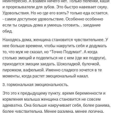
неинтересно. А взамен ничего нет. Только пеленки, каши
и прорезыватели для зубов. Это быстро навевает скуку.
Удовольствия. Но но где его взять? только еда остается.
- самое доступное удовольствие. Особенно особенно
если ты сидишь дома и умеешь готовить. . заедание
обид.
Находясь дома, женщина становится чувствительнее. У
нее больше времени, чтобы накрутить себя и додумать
то, что муж не сказал, но "Точно Подумал". А когда
столько эмоций и поделиться не с кем (где же подруги),
приходится эмоции заедать. Шоколадкой, булочкой,
пирожком, вафелькой. Именно сладкого хочется в те
моменты, когда растет эмоциональный накал.
3. гормональная эмоциональность.
Это это к предыдущему пункту. время беременности и
кормления малыша женщина становится не совсем
адекватна. Она больше накручивает себя, более ранима,
более чувствительна. Менее разумна, менее логична,