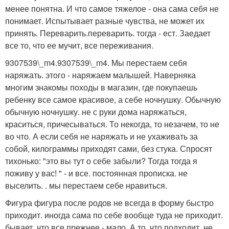
менее понятна. И что самое тяжелое - она сама себя не
понимает. Испытывает разные чувства, не может их
принять. Переварить.переварить. тогда - ест. Заедает
все то, что ее мучит, все переживания.
9307539\_m4.9307539\_m4. Мы перестаем себя
наряжать. этого - наряжаем малышей. Наверняка
многим знакомы походы в магазин, где покупаешь
ребенку все самое красивое, а себе ночнушку. Обычную
обычную ночнушку. не с руки дома наряжаться,
краситься, причесываться. То некогда, то незачем, то не
во что. А если себя не наряжать и не ухаживать за
собой, килограммы приходят сами, без стука. Спросят
тихонько: "это вы тут о себе забыли? Тогда тогда я
поживу у вас! " - и все. постоянная прописка. не
выселить. . мы перестаем себе нравиться.
Фигура фигура после родов не всегда в форму быстро
приходит. иногда сама по себе вообще туда не приходит.
бывает, что все прежнее - мало. А то, что подходит, не