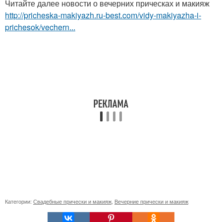
Читайте далее новости о вечерних прическах и макияж
http://pricheska-makiyazh.ru-best.com/vidy-makiyazha-i-
prichesok/vechern...
Категории:
Свадебные прически и макияж
,
Вечерние прически и макияж