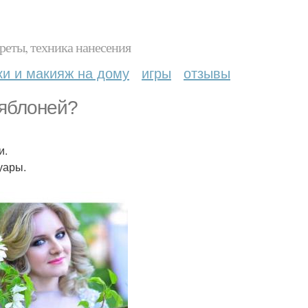
реты, техника нанесения
ки и макияж на дому
игры
отзывы
 яблоней?
и.
уары.