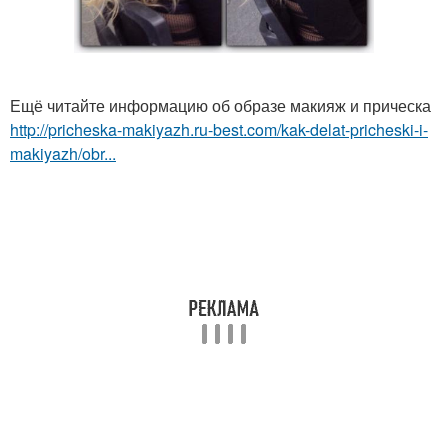
Ещё читайте информацию об образе макияж и прическа
http://pricheska-makiyazh.ru-best.com/kak-delat-pricheski-i-
makiyazh/obr...