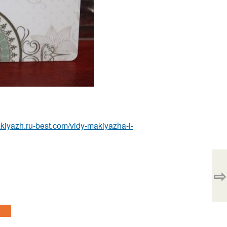
akiyazh.ru-best.com/vidy-makiyazha-i-
⇨