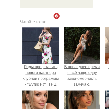
Читайте также
Рады представить
В последнее время
нового партнера
я всё чаще одну
клубной программы
закономерность
- "Бутик РУ", ТРЦ
замечаю.
Алатырь, ул.
Малышева, 5, 2
этаж.