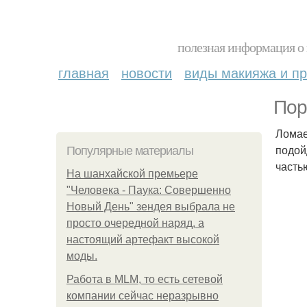
полезная информация о 
главная
новости
виды макияжа и пр
Пор
Ломае
подой
Популярные материалы
часть
На шанхайской премьере
"Человека - Паука: Совершенно
Новый День" зендея выбрала не
просто очередной наряд, а
настоящий артефакт высокой
моды.
Работа в MLM, то есть сетевой
компании сейчас неразрывно