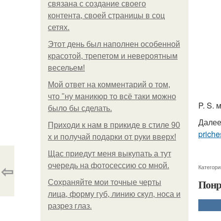
связана с создание своего
контента, своей страницы в соц
сетях.
Этот день был наполнен особенной
красотой, трепетом и невероятным
весельем!
Мой ответ на комментарий о том,
что "ну маникюр то всё таки можно
P. S.
было бы сделать.
Далее
Приходи к нам в прикиде в стиле 90
priche
х и получай подарки от руки вверх!
Щас приедут меня выкупать а тут
⇦
очередь на фотосессию со мной.
Категори
Понр
Сохраняйте мои точные черты
лица, форму губ, линию скул, носа и
разрез глаз.