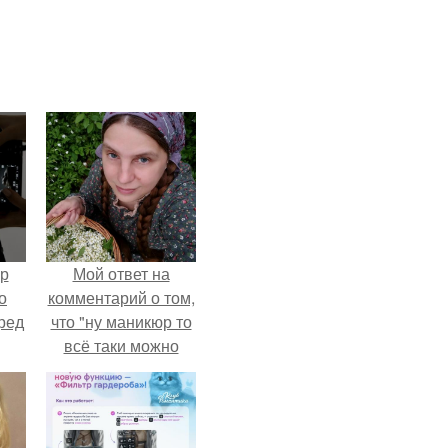
ур
Мой ответ на
о
комментарий о том,
ред
что "ну маникюр то
всё таки можно
было бы сделать.