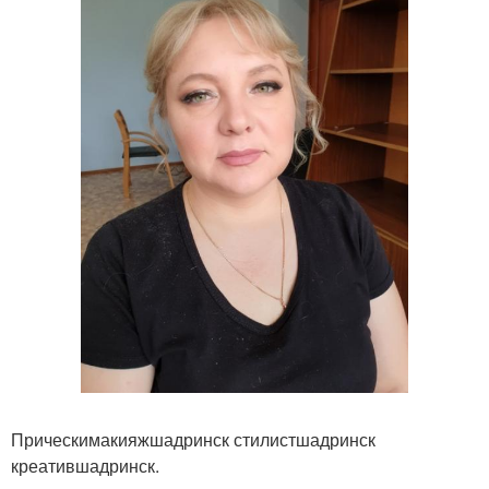
Прическимакияжшадринск стилистшадринск
креатившадринск.