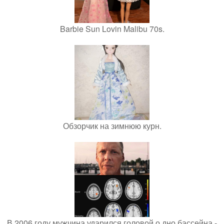
Barbie Sun Lovin Malibu 70s.
Обзорчик на зимнюю курн.
В 2006 году мужчина ударился головой о дно бассейна -