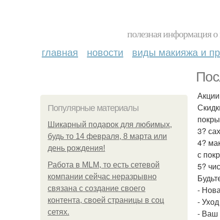
полезная информация о 
главная
новости
виды макияжа и пр
Пос
Акции
Скидк
Популярные материалы
покры
Шикарный подарок для любимых,
3? са
будь то 14 февраля, 8 марта или
4? ма
день рождения!
с пок
Работа в MLM, то есть сетевой
5? чи
компании сейчас неразрывно
Будьт
связана с создание своего
- Нов
контента, своей страницы в соц
- Уход
сетях.
- Ваш