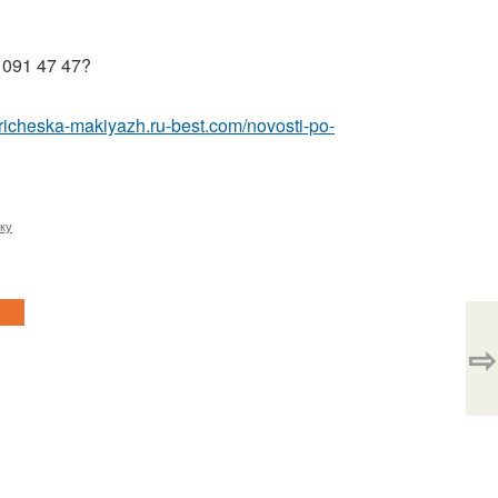
 091 47 47?
/pricheska-makiyazh.ru-best.com/novosti-po-
ку
⇨