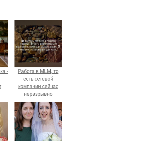
ка -
Работа в MLM, то
есть сетевой
т
компании сейчас
неразрывно
о и
связана с создание
бои
своего контента,
своей страницы в
соц сетях.