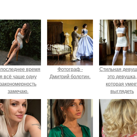
 последнее время
Фотограф -
Стильная девуш
я всё чаще одну
Дмитрий болотин.
это девушка,
закономерность
которая умее
замечаю.
выглядеть
привлекательн
элегантно в лю
ситуации.