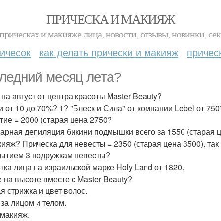
ПРИЧЕСКА И МАКИЯЖ
прическах и макияже лица, новости, отзывы, новинки, сек
ичесок
как делать прически и макияж
причес
ледний месяц лета?
 на август от центра красоты Master Beauty?
и от 10 до 70%? 1? "Блеск и Сила" от компании Lebel от 750
тие = 2000 (старая цена 2750?
харная депиляция бикини подмышки всего за 1550 (старая 
кияж? Прическа для невесты = 2350 (старая цена 3500), та
рытием 3 подружкам невесты?
стка лица на израильской марке Holy Land от 1820.
е на высоте вместе с Master Beauty?
ая стрижка и цвет волос.
 за лицом и телом.
 макияж.