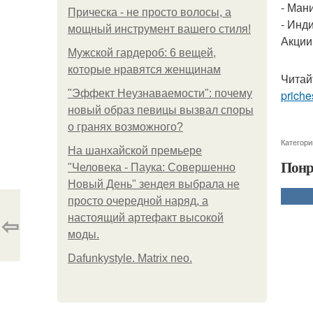
- Ман
Прическа - не просто волосы, а
- Инд
мощный инструмент вашего стиля!
Акции 
Мужской гардероб: 6 вещей,
которые нравятся женщинам
Читай
"Эффект Неузнаваемости": почему
priche
новый образ певицы вызвал споры
о гранях возможного?
Категори
На шанхайской премьере
Понр
"Человека - Паука: Совершенно
Новый День" зендея выбрала не
просто очередной наряд, а
⇦
настоящий артефакт высокой
моды.
Dafunkystyle. Matrix neo.