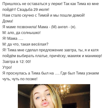
Пришлось не оставаться у лерки! Так как Тима ко мне
пойдёт! Свадьба 29 июля!
Нам стало скучно с Тимой и мы пошли домой!
Дома!
Я маме позвонила! Мама - (М) ангел - (я).
М: ало, да солнышко!
Я! Мама ….
М: да что, такая весёлая?
Я! Тима мне сделал предложение завтра, ты, я и катя
пойдём выбирать платье, причёску, макияж и маникюр!
Завтра в 12: 00!
Утро!
Я проснулась а Тима был на …. Где был Тима узнаем
чуть, чуть по позже!