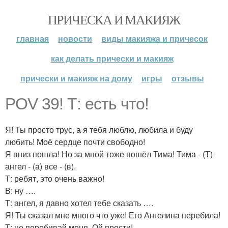
ПРИЧЕСКА И МАКИЯЖ
главная
новости
виды макияжа и причесок
как делать прически и макияж
прически и макияж на дому
игры
отзывы
POV 39! Т: есть что!
Я! Ты просто трус, а я тебя люблю, любила и буду
любить! Моё сердце почти свободно!
Я вниз пошла! Но за мной тоже пошёл Тима! Тима - (Т)
ангел - (а) все - (в).
Т: ребят, это очень важно!
В: ну ….
Т: ангел, я давно хотел тебе сказать ….
Я! Ты сказал мне много что уже! Его Ангелина перебила!
Т: не перебивай меня. Ой прости!