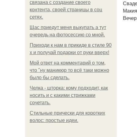
связана с создание своего
Сваде
контента, своей страницы в соц
Макия
сетях.
Вечер
Щас приедут меня выкупать а тут
очередь на фотосессию со мной.
Приходи к нам в прикиде в стиле 90
х и получай подарки от руки вверх!
Мой ответ на комментарий о том,
что "ну маникюр то всё таки можно
было бы сделать.
Челка - шторка: кому подходит, как
носить и с какими стрижками
сочетать.
Стильные прически для коротких
волос: простые идеи.