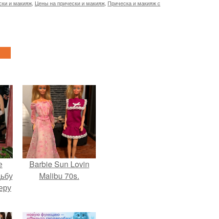
ски и макияж
,
Цены на прически и макияж
,
Прическа и макияж с
е
Barbie Sun Lovin
дьбу
Malibu 70s.
еру