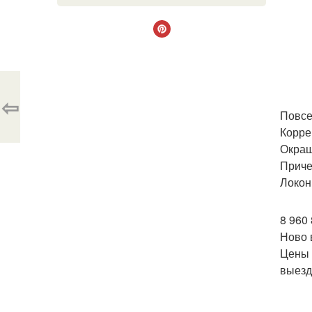
⇦
Повсе
Корре
Окраш
Приче
Локон
8 960 
Ново 
Цены 
выезд