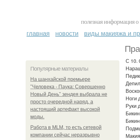
полезная информация о 
главная
новости
виды макияжа и пр
Пра
С 10. 
Наращ
Популярные материалы
Педик
На шанхайской премьере
Депил
"Человека - Паука: Совершенно
Воско
Новый День" зендея выбрала не
Ноги 
просто очередной наряд, а
Руки д
настоящий артефакт высокой
Бикин
моды.
Бикин
Работа в MLM, то есть сетевой
Подмы
компании сейчас неразрывно
Макия