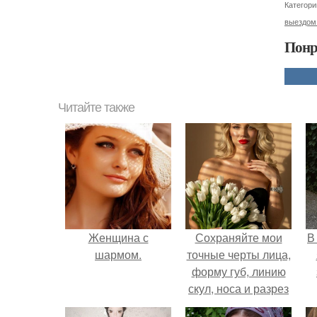
Категори
выездом
Понр
Читайте также
Женщина с
Сохраняйте мои
В
шармом.
точные черты лица,
форму губ, линию
скул, носа и разрез
глаз.