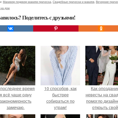
и:
Маникюр педикюр макияж прическа
,
Свадебные прически и макияж
,
Вечерние приче
 на дом
авилось? Поделитесь с друзьями!
 последнее время
10 способов, как
Как опоздани
я всё чаще одну
быстрее
невесты на сва
закономерность
собираться по
помогло дизайн
замечаю.
утрам!
открыть свой
бренд.