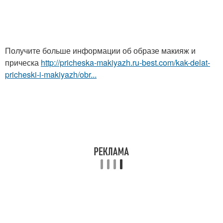
Получите больше информации об образе макияж и
прическа
http://pricheska-makiyazh.ru-best.com/kak-delat-
pricheski-i-makiyazh/obr...