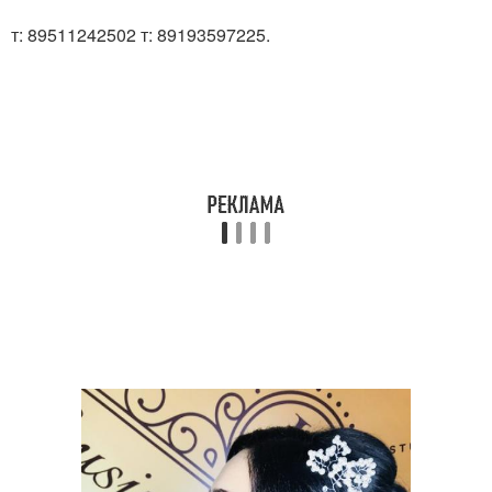
т: 89511242502 т: 89193597225.