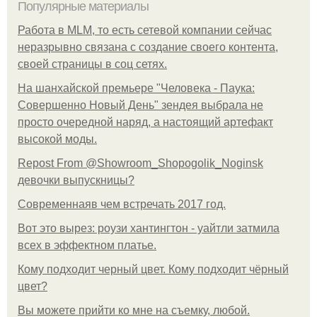
Популярные материалы
Работа в MLM, то есть сетевой компании сейчас
неразрывно связана с создание своего контента,
своей страницы в соц сетях.
На шанхайской премьере "Человека - Паука:
Совершенно Новый День" зендея выбрала не
просто очередной наряд, а настоящий артефакт
высокой моды.
Repost From @Showroom_Shopogolik_Noginsk
девочки выпускницы?
Современнаяв чем встречать 2017 год.
Вот это вырез: роузи хантингтон - уайтли затмила
всех в эффектном платьe.
Кому подходит черный цвет. Кому подходит чёрный
цвет?
Вы можете прийти ко мне на съемку, любой.