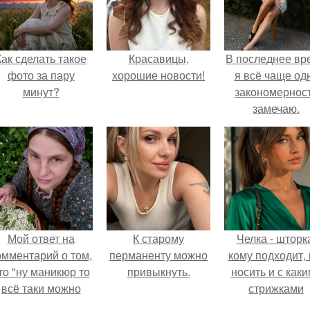
Как сделать такое
Красавицы,
В последнее вр
фото за пару
хорошие новости!
я всё чаще од
минут?
закономернос
замечаю.
Мой ответ на
К старому
Челка - шторк
омментарий о том,
перманенту можно
кому подходит, 
то "ну маникюр то
привыкнуть.
носить и с как
всё таки можно
стрижками
было бы сделать.
сочетать.