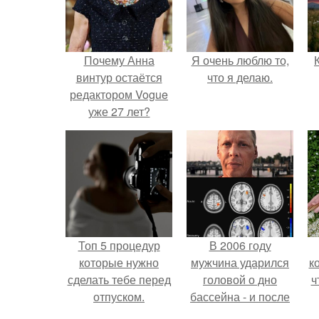
Почему Анна
Я очень люблю то,
винтур остаётся
что я делаю.
редактором Vogue
уже 27 лет?
Топ 5 процедур
В 2006 году
которые нужно
мужчина ударился
к
сделать тебе перед
головой о дно
ч
отпуском.
бассейна - и после
этого его жизнь