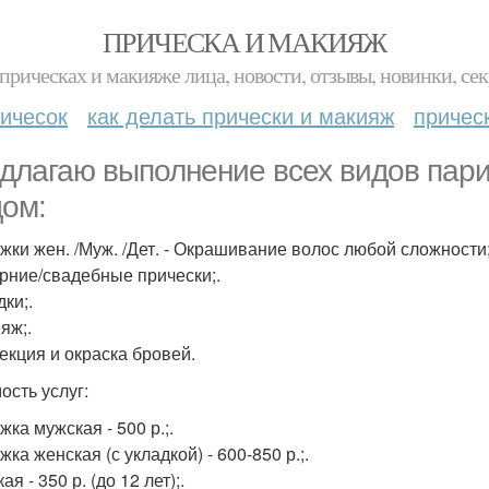
ПРИЧЕСКА И МАКИЯЖ
прическах и макияже лица, новости, отзывы, новинки, сек
ичесок
как делать прически и макияж
причес
длагаю выполнение всех видов пари
дом:
ижки жен. /Муж. /Дет. - Окрашивание волос любой сложности;
ерние/свадебные прически;.
дки;.
яж;.
рекция и окраска бровей.
ость услуг:
жка мужская - 500 р.;.
жка женская (с укладкой) - 600-850 р.;.
кая - 350 р. (до 12 лет);.