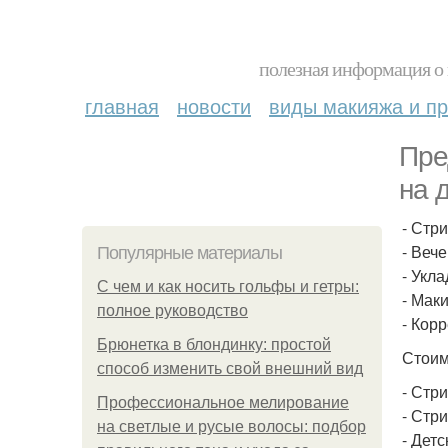
полезная информация о 
главная
новости
виды макияжа и пр
Пре
на 
- Стр
- Веч
Популярные материалы
- Укла
С чем и как носить гольфы и гетры:
- Маки
полное руководство
- Кор
Брюнетка в блондинку: простой
Стоим
способ изменить свой внешний вид
- Стри
Профессиональное мелирование
- Стри
на светлые и русые волосы: подбор
- Детс