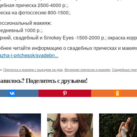
дебная прическа 2500-4000 р.;.
ческа на фотоссесию 800-1500;.
ссиональный макияж:
седневный 1000 р.;.
ерний, свадебный и Smokey Eyes -1500-2000 р.; окраска корре
бнее читайте информацию о свадебных прическах и маки
zha-i-prichesok/svadebn...
и:
Прическа и макияж с выездом на дом
,
Вечерние прически и макияж
,
Свадебные прич
авилось? Поделитесь с друзьями!