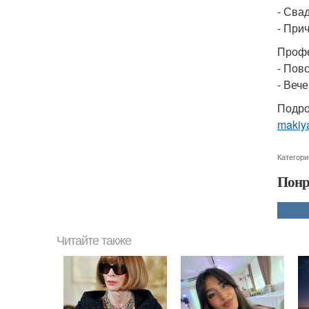
- Сва
- При
Профе
- Пов
- Веч
Подро
makiya
Категори
Понр
Читайте также