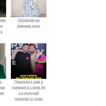
емя
Обзорчик на
ну
зимнюю курн.
ть
а:
Приходи к нам в
как
прикиде в стиле 90
ими
х и получай
подарки от руки
вверх!