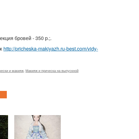
кция бровей - 350 р.;.
яж
http://pricheska-makiyazh.ru-best.com/vidy-
ески и макияж
,
Макияж и прическа на выпускной