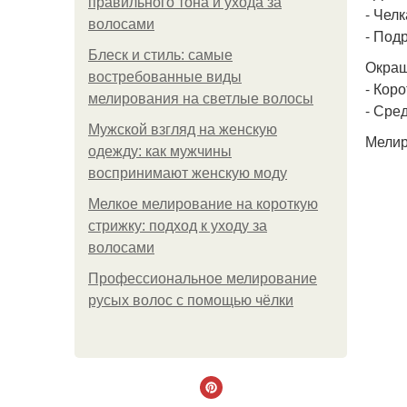
правильного тона и ухода за
- Челка
волосами
- Подр
Блеск и стиль: самые
Окраш
востребованные виды
- Коро
мелирования на светлые волосы
- Сред
Мужской взгляд на женскую
Мелир
одежду: как мужчины
воспринимают женскую моду
Мелкое мелирование на короткую
стрижку: подход к уходу за
волосами
Профессиональное мелирование
русых волос с помощью чёлки