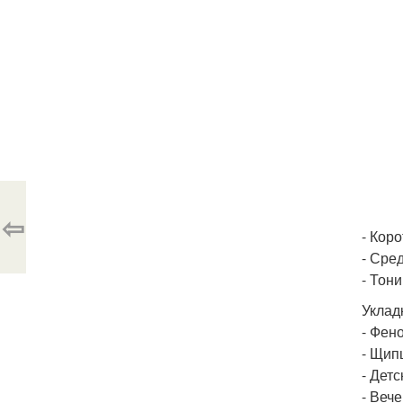
⇦
- Коро
- Сред
- Тони
Уклад
- Фено
- Щип
- Детс
- Веч