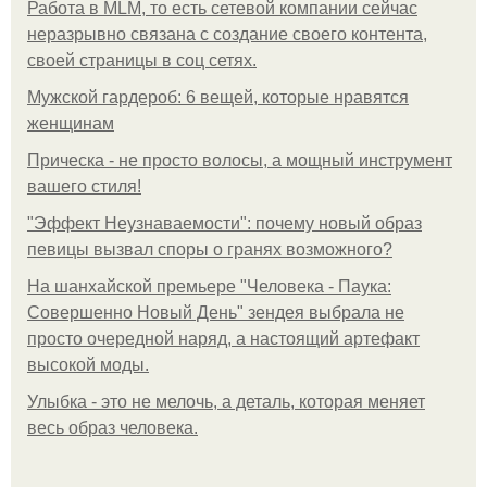
Работа в MLM, то есть сетевой компании сейчас
неразрывно связана с создание своего контента,
своей страницы в соц сетях.
Мужской гардероб: 6 вещей, которые нравятся
женщинам
Прическа - не просто волосы, а мощный инструмент
вашего стиля!
"Эффект Неузнаваемости": почему новый образ
певицы вызвал споры о гранях возможного?
На шанхайской премьере "Человека - Паука:
Совершенно Новый День" зендея выбрала не
просто очередной наряд, а настоящий артефакт
высокой моды.
Улыбка - это не мелочь, а деталь, которая меняет
весь образ человека.