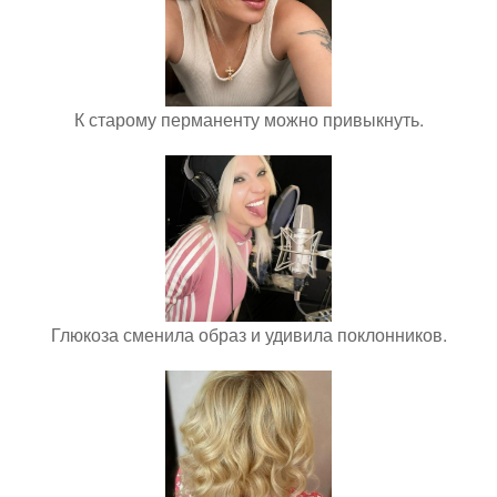
К старому перманенту можно привыкнуть.
Глюкоза сменила образ и удивила поклонников.