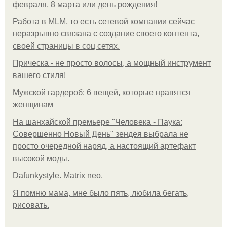
февраля, 8 марта или день рождения!
Работа в MLM, то есть сетевой компании сейчас
неразрывно связана с создание своего контента,
своей страницы в соц сетях.
Прическа - не просто волосы, а мощный инструмент
вашего стиля!
Мужской гардероб: 6 вещей, которые нравятся
женщинам
На шанхайской премьере "Человека - Паука:
Совершенно Новый День" зендея выбрала не
просто очередной наряд, а настоящий артефакт
высокой моды.
Dafunkystyle. Matrix neo.
Я помню мама, мне было пять, любила бегать,
рисовать.