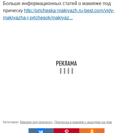
Больше информационных статей о макияже под
прическу
http://pricheska-makiyazh.ru-best.com/vidy-
makiyazha-i-prichesok/makiyaz...
Категории:
Макияж под прическу
,
Прическа и макияж с выездом на дом