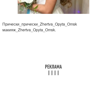
Прически_прически_Zhertva_Opyta_Omsk
макияж_Zhertva_Opyta_Omsk.