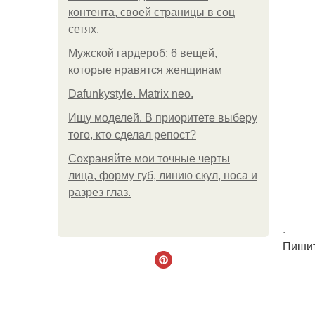
контента, своей страницы в соц
сетях.
Мужской гардероб: 6 вещей,
которые нравятся женщинам
Dafunkystyle. Matrix neo.
Ищу моделей. В приоритете выберу
того, кто сделал репост?
Сохраняйте мои точные черты
лица, форму губ, линию скул, носа и
разрез глаз.
.
Пишит