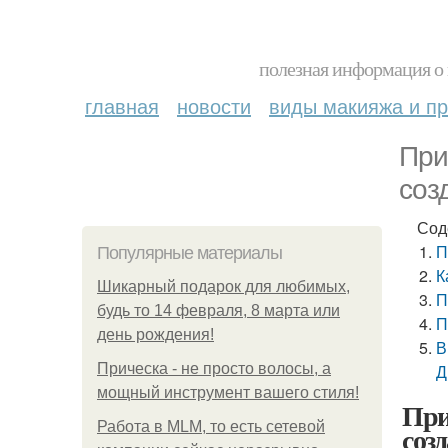
полезная информация о 
главная
новости
виды макияжа и пр
При
соз
Сод
П
Популярные материалы
К
Шикарный подарок для любимых,
П
будь то 14 февраля, 8 марта или
П
день рождения!
В
Прическа - не просто волосы, а
Д
мощный инструмент вашего стиля!
При
Работа в MLM, то есть сетевой
соз