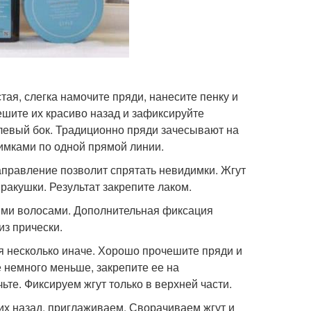
ая, слегка намочите пряди, нанесите пенку и
ешите их красиво назад и зафиксируйте
левый бок. Традиционно пряди зачесывают на
имками по одной прямой линии.
аправление позволит спрятать невидимки. Жгут
ракушки. Результат закрепите лаком.
кими волосами. Дополнительная фиксация
з прически.
 несколько иначе. Хорошо прочешите пряди и
 немного меньше, закрепите ее на
ьте. Фиксируем жгут только в верхней части.
их назад, приглаживаем. Сворачиваем жгут и