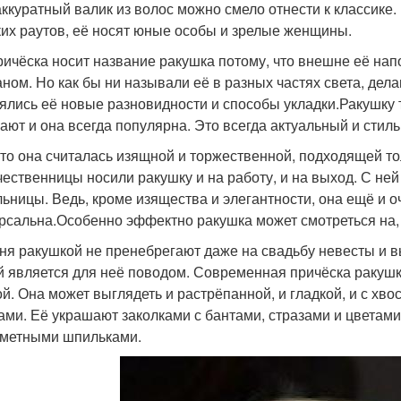
аккуратный валик из волос можно смело отнести к классике
ких раутов, её носят юные особы и зрелые женщины.
ричёска носит название ракушка потому, что внешне её на
аном. Но как бы ни называли её в разных частях света, дел
ялись её новые разновидности и способы укладки.Ракушку т
ают и она всегда популярна. Это всегда актуальный и стил
-то она считалась изящной и торжественной, подходящей то
чественницы носили ракушку и на работу, и на выход. С 
льницы. Ведь, кроме изящества и элегантности, она ещё и о
рсальна.Особенно эффектно ракушка может смотреться на,
ня ракушкой не пренебрегают даже на свадьбу невесты и в
й является для неё поводом. Современная причёска ракушк
ой. Она может выглядеть и растрёпанной, и гладкой, и с хвос
ами. Её украшают заколками с бантами, стразами и цветам
метными шпильками.