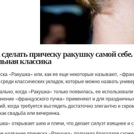
 сделать прическу ракушку самой себ
льная классика
ска «Ракушка» или, как ее еще некоторые называют, «фран
 среди классических укладок, которые можно назвать унив
ально, когда «Ракушка» только появилась, ее использовали
нение «французского пучка» применяют и для праздничных
ий, когда требуется выглядеть достаточно элегантно и скром
 как свадьба или вечеринка.
шка» открывает шею и плечи, что делает силуэт изящнее и 
е название прическа «Ракушка» получила благодаря схоже