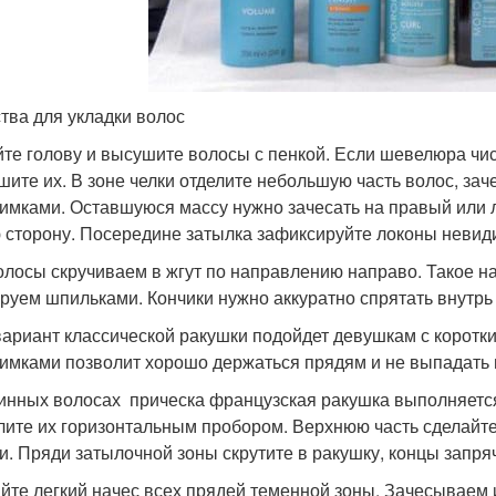
тва для укладки волос
те голову и высушите волосы с пенкой. Если шевелюра чист
шите их. В зоне челки отделите небольшую часть волос, зач
имками. Оставшуюся массу нужно зачесать на правый или 
 сторону. Посередине затылка зафиксируйте локоны невид
олосы скручиваем в жгут по направлению направо. Такое н
руем шпильками. Кончики нужно аккуратно спрятать внутрь 
вариант классической ракушки подойдет девушкам с корот
имками позволит хорошо держаться прядям и не выпадать и
инных волосах прическа французская ракушка выполняется
лите их горизонтальным пробором. Верхнюю часть сделайте
и. Пряди затылочной зоны скрутите в ракушку, концы запряч
йте легкий начес всех прядей теменной зоны. Зачесываем 