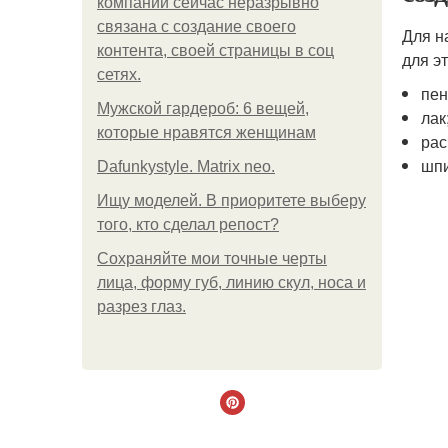
компании сейчас неразрывно
связана с создание своего
Для н
контента, своей страницы в соц
для эт
сетях.
пен
Мужской гардероб: 6 вещей,
лак
которые нравятся женщинам
рас
шпи
Dafunkystyle. Matrix neo.
Ищу моделей. В приоритете выберу
того, кто сделал репост?
Сохраняйте мои точные черты
лица, форму губ, линию скул, носа и
разрез глаз.