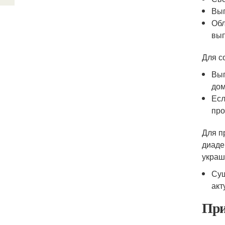
Вып
Обл
вып
Для с
Вып
дом
Есл
про
Для п
диаде
украш
Сущ
акт
При