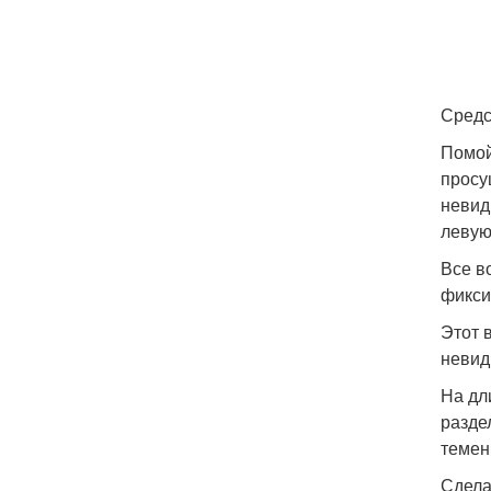
Средс
Помой
просу
невид
левую
Все в
фикси
Этот 
невид
На дл
разде
темен
Сдела