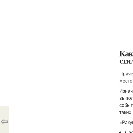
Как
сти
Приче
место
Изнач
выпол
событ
таких
⇦
«Раку
Сво