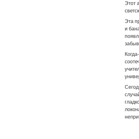
Этот 
светс
Эта п
и бан
появл
забыв
Когда
сооте
учите
униве
Сегод
случа
гладк
локон
непри