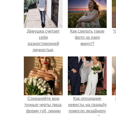
Девушка считает
Как сделать такое
"
себя
фото за пару
разносторонней
минут?
личностью,
поскольку очень
многое повлияло
на её развитие.
Сохраняйте мои
Как опоздание
точные черты лица,
невесты на свадьбу
форму губ, линию
помогло дизайнеру