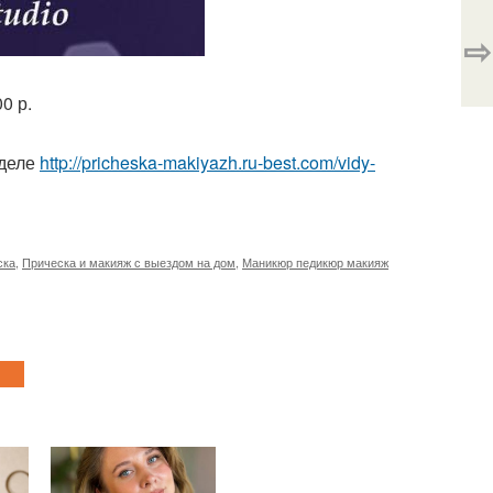
⇨
0 р.
зделе
http://pricheska-makiyazh.ru-best.com/vidy-
ска
,
Прическа и макияж с выездом на дом
,
Маникюр педикюр макияж