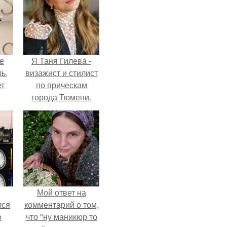
не
Я Таня Гилева -
ь,
визажист и стилист
ет
по прическам
города Тюмени.
Мой ответ на
лся
комментарий о том,
о
что "ну маникюр то