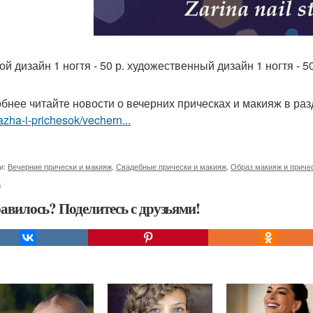
й дизайн 1 ногтя - 50 р. художественный дизайн 1 ногтя - 50
бнее читайте новости о вечерних прическах и макияж в ра
zha-i-prichesok/vechern...
и:
Вечерние прически и макияж
,
Свадебные прически и макияж
,
Образ макияж и приче
а
авилось? Поделитесь с друзьями!