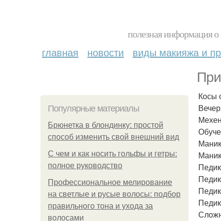
полезная информация о 
главная
новости
виды макияжа и пр
При
Косы о
Вечер
Популярные материалы
Мехен
Брюнетка в блондинку: простой
Обуче
способ изменить свой внешний вид
Маникю
С чем и как носить гольфы и гетры:
Маникю
полное руководство
Педикю
Педик
Профессиональное мелирование
Педик
на светлые и русые волосы: подбор
Педик
правильного тона и ухода за
Сложн
волосами