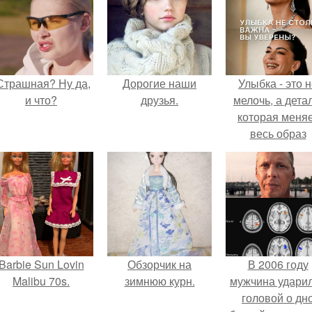
Страшная? Ну да,
Дорогие наши
Улыбка - это 
и что?
друзья.
мелочь, а детал
которая меня
весь образ
человека.
Barbie Sun Lovin
Обзорчик на
В 2006 году
Malibu 70s.
зимнюю курн.
мужчина удари
головой о дн