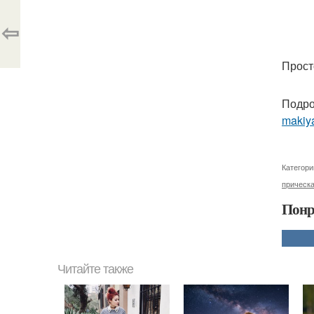
⇦
Просто
Подро
makiya
Категори
прическ
Понр
Читайте также