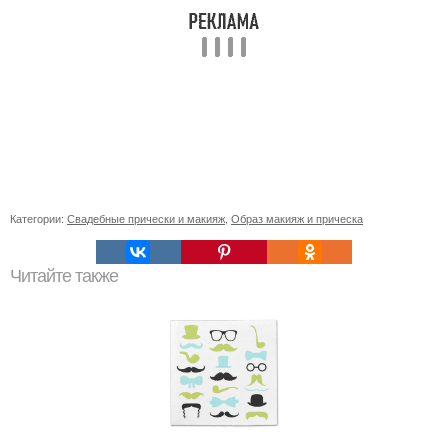
Категории:
Свадебные прически и макияж
,
Образ макияж и прическа
Читайте также