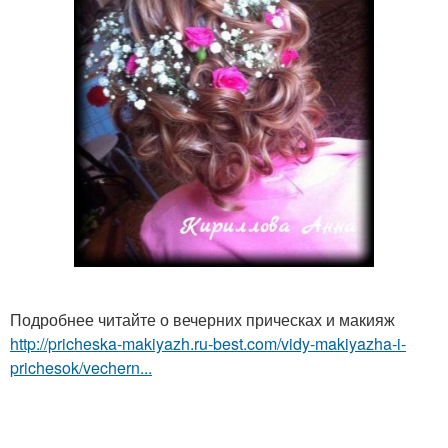
Подробнее читайте о вечерних прическах и макияж
http://pricheska-makiyazh.ru-best.com/vidy-makiyazha-i-
prichesok/vechern...