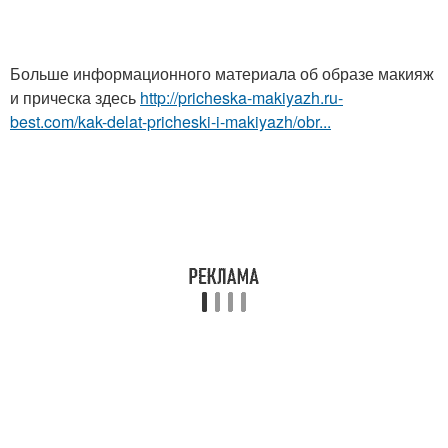
Больше информационного материала об образе макияж
и прическа здесь
http://pricheska-makiyazh.ru-
best.com/kak-delat-pricheski-i-makiyazh/obr...