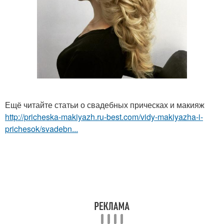
Ещё читайте статьи о свадебных прическах и макияж
http://pricheska-makiyazh.ru-best.com/vidy-makiyazha-i-
prichesok/svadebn...