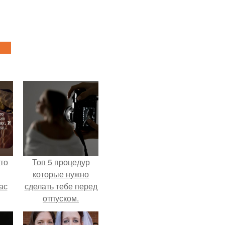
то
Топ 5 процедур
которые нужно
ас
сделать тебе перед
отпуском.
ние
а,