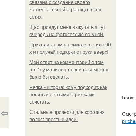
связана с создание своего
контента, своей страницы в соц
сетях.
Щас приедут меня выкупать а тут
очередь на фотосессию со мной.
Приходи к нам в прикиде в стиле 90
х и получай подарки от руки вверх!
Мой ответ на комментарий о том,
что "ну маникюр то всё таки можно
было бы сделать.
Челка - шторка: кому подходит, как
носить и с какими стрижками
Бонус
сочетать.
⇦
Стильные прически для коротких
Смотр
волос: простые идеи.
priche