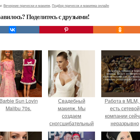
и:
Вечерние прически и макияж
,
Подбор причесок и макияжа онлайн
авилось? Поделитесь с друзьями!
Barbie Sun Lovin
Свадебный
Работа в MLM, 
Malibu 70s.
макияж. Мы
есть сетевой
создаем
компании сейч
сногсшибательный
неразрывно
образ.
связана с созда
своего контент