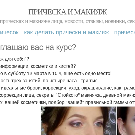
ПРИЧЕСКА И МАКИЯЖ
прическах и макияже лица, новости, отзывы, новинки, сек
ичесок
как делать прически и макияж
причес
глашаю вас на курс?
ж для себя"?
информации, косметики и кистей?
о в субботу 12 марта в 10 ч, ещё есть одно место!
сть трёх занятий, по четыре часа - три тыс.
 идеальные брови, коррекция, уход, окрашивание, как грам
коррекции лица, секреты "Стойкого" макияжа, дневной макия
р" вашей косметички, подбор "вашей" правильной гаммы от