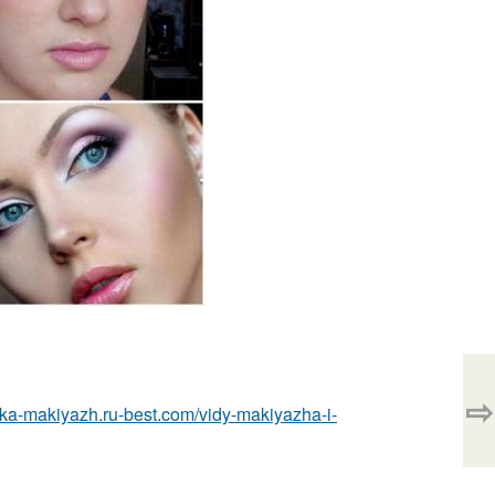
⇨
eska-makiyazh.ru-best.com/vidy-makiyazha-i-