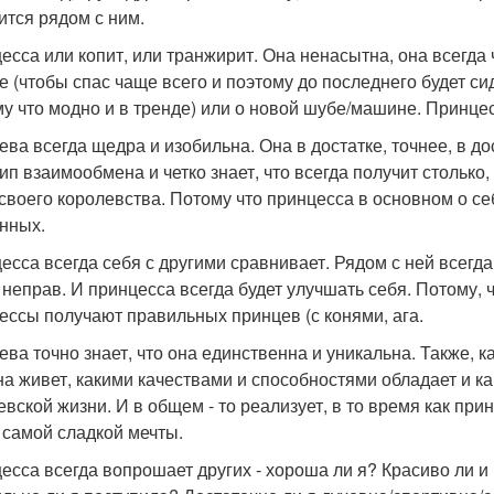
ится рядом с ним.
сса или копит, или транжирит. Она ненасытна, она всегда че
е (чтобы спас чаще всего и поэтому до последнего будет си
му что модно и в тренде) или о новой шубе/машине. Принцес
ева всегда щедра и изобильна. Она в достатке, точнее, в д
ип взаимообмена и четко знает, что всегда получит столько,
 своего королевства. Потому что принцесса в основном о се
нных.
сса всегда себя с другими сравнивает. Рядом с ней всегда кт
 неправ. И принцесса всегда будет улучшать себя. Потому, ч
ессы получают правильных принцев (с конями, ага.
ева точно знает, что она единственна и уникальна. Также, ка
на живет, какими качествами и способностями обладает и ка
евской жизни. И в общем - то реализует, в то время как п
 самой сладкой мечты.
есса всегда вопрошает других - хороша ли я? Красиво ли и