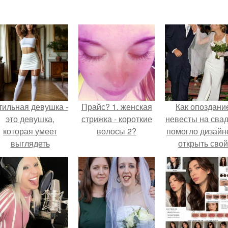
тильная девушка -
Прайс? 1. женская
Как опоздани
это девушка,
стрижка - короткие
невесты на сва
которая умеет
волосы 2?
помогло дизайн
выглядеть
открыть свой
привлекательно и
бренд.
легантно в любои
ситуации.