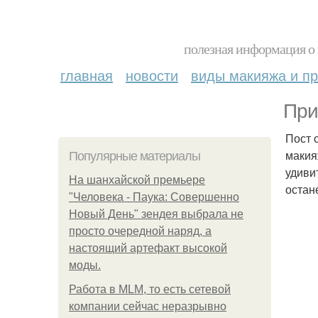
полезная информация о 
главная
новости
виды макияжа и пр
При
Пост 
макия
Популярные материалы
удиви
На шанхайской премьере
остан
"Человека - Паука: Совершенно
Новый День" зендея выбрала не
просто очередной наряд, а
настоящий артефакт высокой
моды.
Работа в MLM, то есть сетевой
компании сейчас неразрывно