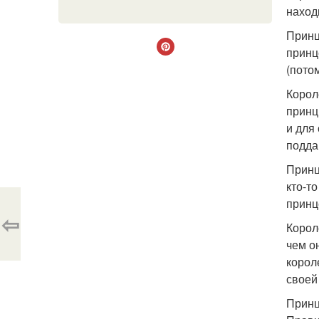
наход
Принце
принц
(пото
Корол
принц
и для
подда
Принце
кто-то
принц
⇦
Корол
чем о
корол
своей
Принц