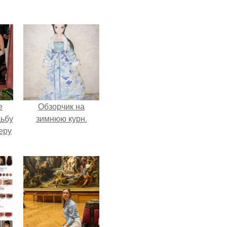
е
Обзорчик на
дьбу
зимнюю курн.
еру