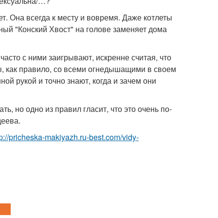
сексуальна/…?
ет. Она всегда к месту и вовремя. Даже котлеты
ный "Конский Хвост" на голове заменяет дома
часто с ними заигрывают, искренне считая, что
мы, как правило, со всеми огнедышащими в своем
ной рукой и точно знают, когда и зачем они
ть, но одно из правил гласит, что это очень по-
деева.
tp://pricheska-makiyazh.ru-best.com/vidy-