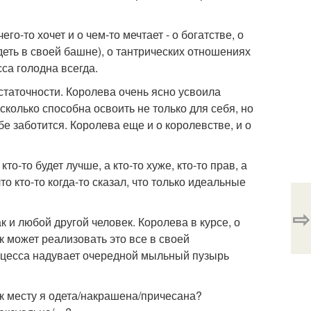
го-то хочет и о чем-то мечтает - о богатстве, о
деть в своей башне), о тантрических отношениях
са голодна всегда.
остаточности. Королева очень ясно усвоила
 сколько способна освоить не только для себя, но
бе заботится. Королева еще и о королевстве, и о
о-то будет лучше, а кто-то хуже, кто-то прав, а
то кто-то когда-то сказал, что только идеальные
⇨
к и любой другой человек. Королева в курсе, о
к может реализовать это все в своей
ринцесса надувает очередной мыльный пузырь
 к месту я одета/накрашена/причесана?