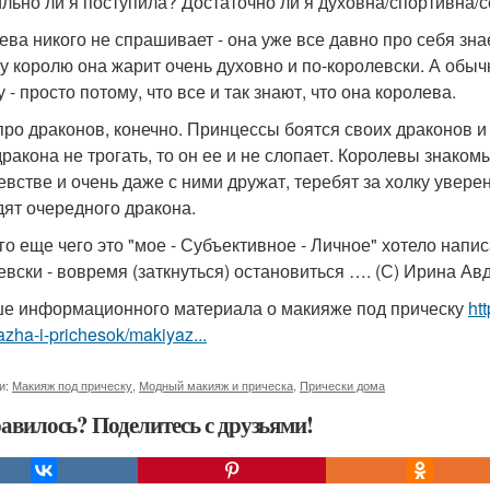
льно ли я поступила? Достаточно ли я духовна/спортивна/
ева никого не спрашивает - она уже все давно про себя зна
у королю она жарит очень духовно и по-королевски. А обыч
 - просто потому, что все и так знают, что она королева.
 про драконов, конечно. Принцессы боятся своих драконов и 
дракона не трогать, то он ее и не слопает. Королевы знако
евстве и очень даже с ними дружат, теребят за холку уверен
дят очередного дракона.
о еще чего это "мое - Субъективное - Личное" хотело написа
евски - вовремя (заткнуться) остановиться …. (С) Ирина Ав
е информационного материала о макияже под прическу
ht
zha-i-prichesok/makiyaz...
и:
Макияж под прическу
,
Модный макияж и прическа
,
Прически дома
авилось? Поделитесь с друзьями!