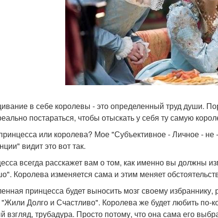
ивание в себе королевы - это определенный труд души. По
реально постараться, чтобы отыскать у себя ту самую корол
 принцесса или королева? Мое "Субъективное - Личное - не - 
ции" видит это вот так.
есса всегда расскажет вам о том, как именно вы должны и
о". Королева изменяется сама и этим меняет обстоятельств
енная принцесса будет выносить мозг своему избраннику, р
 "Жили Долго и Счастливо". Королева же будет любить по-к
й взгляд, трубадура. Просто потому, что она сама его выб