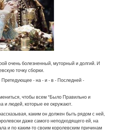
рой очень болезненный, муторный и долгий. И
евскую точку сборки.
Претедующее - на - и - в - Последней -
змениться, чтобы всем "Было Правильно и
а и людей, которые ее окружают.
ассказывая, каким он должен быть рядом с ней,
оролевски даже самого неподходящего ей, на
рала и по каким-то своим королевским причинам