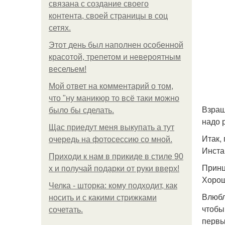
связана с создание своего
контента, своей страницы в соц
сетях.
Этот день был наполнен особенной
красотой, трепетом и невероятным
весельем!
Мой ответ на комментарий о том,
что "ну маникюр то всё таки можно
Взращ
было бы сделать.
надо 
Щас приедут меня выкупать а тут
Итак,
очередь на фотосессию со мной.
Инстан
Приходи к нам в прикиде в стиле 90
Принц
х и получай подарки от руки вверх!
Хорош
Челка - шторка: кому подходит, как
Влюбл
носить и с какими стрижками
чтобы
сочетать.
первы