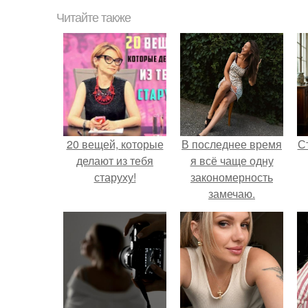
Читайте также
20 вещей, которые
В последнее время
С
делают из тебя
я всё чаще одну
старуху!
закономерность
замечаю.
э