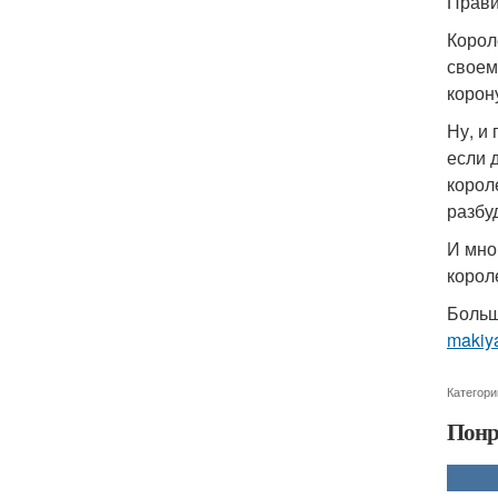
Прави
Корол
своем
корону
Ну, и
если 
корол
разбу
И мног
корол
Больш
makiya
Категори
Понр