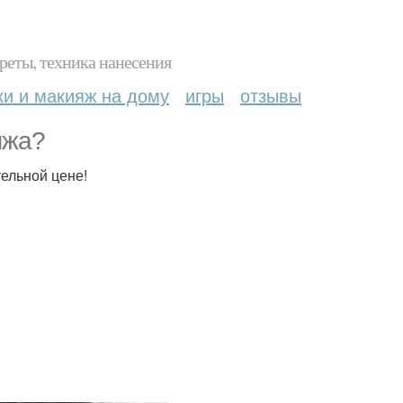
реты, техника нанесения
ки и макияж на дому
игры
отзывы
яжа?
тельной цене!