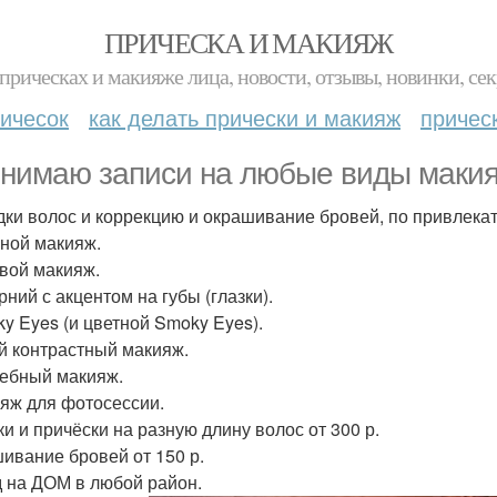
ПРИЧЕСКА И МАКИЯЖ
прическах и макияже лица, новости, отзывы, новинки, сек
ичесок
как делать прически и макияж
причес
нимаю записи на любые виды маки
адки волос и коррекцию и окрашивание бровей, по привлека
вной макияж.
овой макияж.
рний с акцентом на губы (глазки).
ky Eyes (и цветной Smoky Eyes).
ий контрастный макияж.
дебный макияж.
ияж для фотосессии.
ки и причёски на разную длину волос от 300 р.
ивание бровей от 150 р.
 на ДОМ в любой район.