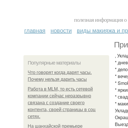
полезная информация о 
главная
новости
виды макияжа и пр
При
, Укл
* дне
Популярные материалы
* дел
Что говорят когда дарят часы.
* вече
Почему нельзя дарить часы
* Smo
Работа в MLM, то есть сетевой
* ярк
компании сейчас неразрывно
* сва
связана с создание своего
* мак
контента, своей страницы в соц
Уклад
сетях.
Окраш
Выезд
На шанхайской премьере