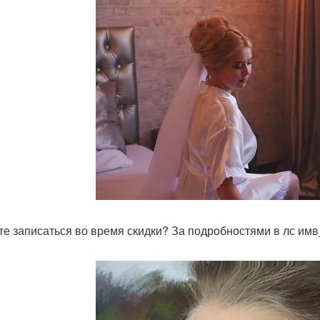
те записаться во время скидки? За подробностями в лс имв