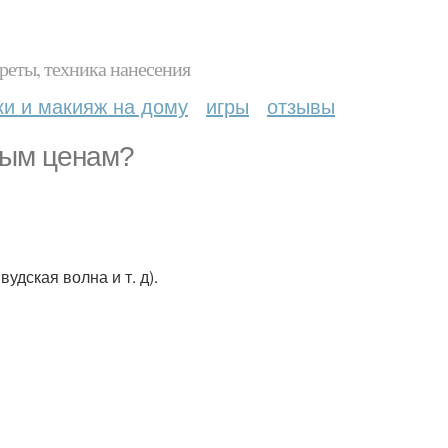
реты, техника нанесения
ки и макияж на дому
игры
отзывы
ным ценам?
удская волна и т. д).