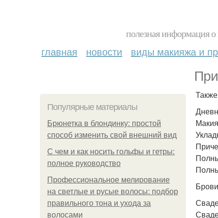
полезная информация о 
главная
новости
виды макияжа и пр
При
Также
Популярные материалы
Дневн
Макия
Брюнетка в блондинку: простой
Уклад
способ изменить свой внешний вид
Приче
С чем и как носить гольфы и гетры:
Полны
полное руководство
Полны
Профессиональное мелирование
Брови
на светлые и русые волосы: подбор
Сваде
правильного тона и ухода за
Сваде
волосами