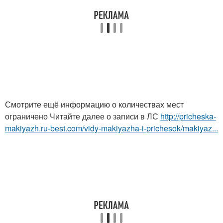
Смотрите ещё информацию о количествах мест
ограничено Читайте далее о записи в ЛС
http://pricheska-
makiyazh.ru-best.com/vidy-makiyazha-i-prichesok/makiyaz...