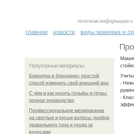
полезная информация о 
главная
новости
виды макияжа и пр
Про
Макия
стойк
Популярные материалы
Учиты
Брюнетка в блондинку: простой
- Неж
способ изменить свой внешний вид
румян
С чем и как носить гольфы и гетры:
- Кла
полное руководство
эффек
Профессиональное мелирование
на светлые и русые волосы: подбор
правильного тона и ухода за
волосами