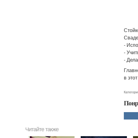
Стойко
Сваде
- Исп
- Учи
- Дел
Главн
в это
Категори
Понр
Читайте также