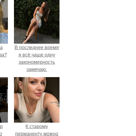
на
В последнее время
за?
я всё чаще одну
закономерность
замечаю.
ур
К старому
о
перманенту можно