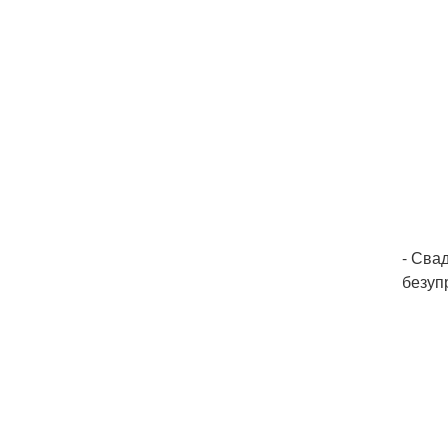
- Сва
безуп