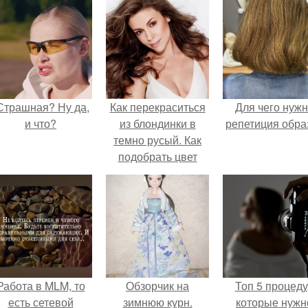
Страшная? Ну да,
Как перекраситься
Для чего нуж
и что?
из блондинки в
репетиция обра
темно русый. Как
подобрать цвет
волос после
осветления
Работа в MLM, то
Обзорчик на
Топ 5 процед
есть сетевой
зимнюю курн.
которые нужн