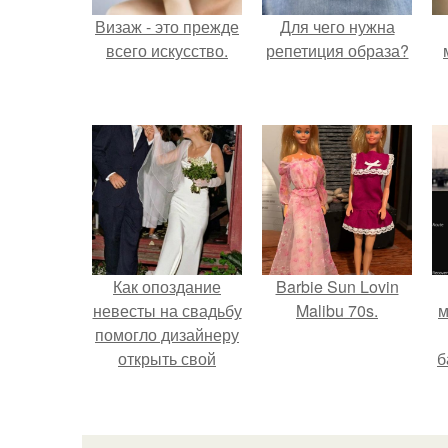
Визаж - это прежде
Для чего нужна
всего искусство.
репетиция образа?
Как опоздание
Barbie Sun Lovin
невесты на свадьбу
Malibu 70s.
м
помогло дизайнеру
открыть свой
б
бренд.
и
с