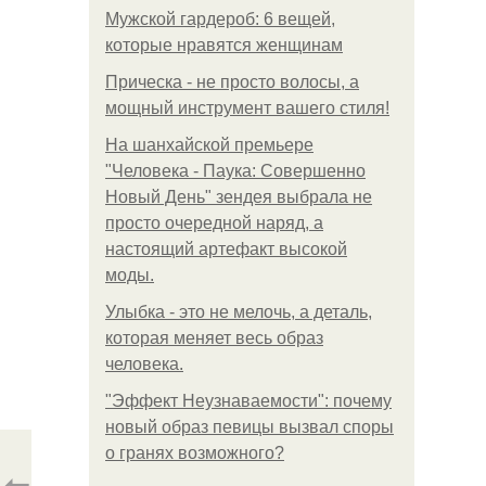
Мужской гардероб: 6 вещей,
которые нравятся женщинам
Прическа - не просто волосы, а
мощный инструмент вашего стиля!
На шанхайской премьере
"Человека - Паука: Совершенно
Новый День" зендея выбрала не
просто очередной наряд, а
настоящий артефакт высокой
моды.
Улыбка - это не мелочь, а деталь,
которая меняет весь образ
человека.
"Эффект Неузнаваемости": почему
новый образ певицы вызвал споры
о гранях возможного?
⇦