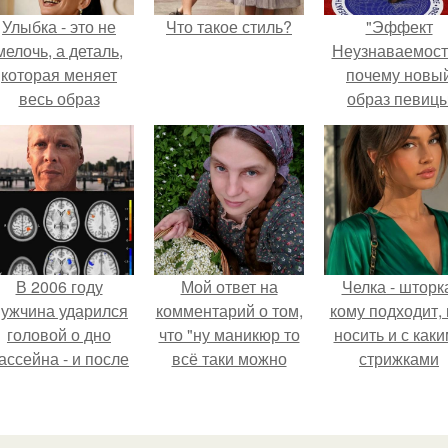
Улыбка - это не
Что такое стиль?
"Эффект
мелочь, а деталь,
Неузнаваемост
которая меняет
почему новы
весь образ
образ певиц
человека.
вызвал споры
гранях
возможного?
В 2006 году
Мой ответ на
Челка - шторк
ужчина ударился
комментарий о том,
кому подходит, 
головой о дно
что "ну маникюр то
носить и с как
ассейна - и после
всё таки можно
стрижками
этого его жизнь
было бы сделать.
сочетать.
зменилась самым
транным образом.