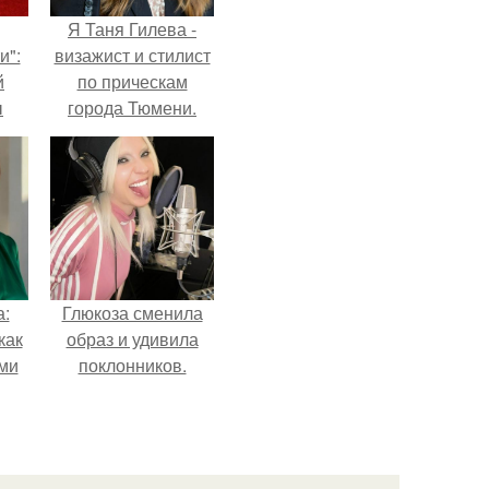
Я Таня Гилева -
и":
визажист и стилист
й
по прическам
ы
города Тюмени.
 о
а:
Глюкоза сменила
как
образ и удивила
ими
поклонников.