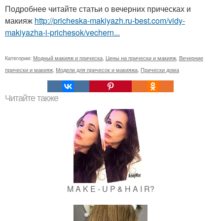
Подробнее читайте статьи о вечерних прическах и
макияж
http://pricheska-makiyazh.ru-best.com/vidy-
makiyazha-i-prichesok/vechern...
Категории:
Модный макияж и прическа
,
Цены на прически и макияж
,
Вечерние
прически и макияж
,
Модели для причесок и макияжа
,
Прически дома
Читайте также
M A K E - U P & H A I R?