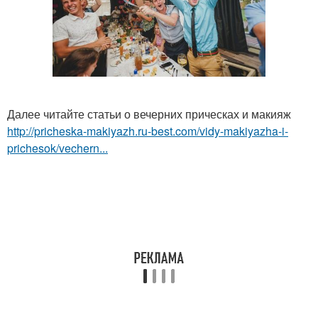
Далее читайте статьи о вечерних прическах и макияж
http://pricheska-makiyazh.ru-best.com/vidy-makiyazha-i-
prichesok/vechern...