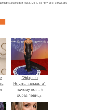
дикюр макияж прическа
,
Цены на прически и макияж
не
"Эффект
ь,
Неузнаваемости":
ет
почему новый
образ певицы
вызвал споры о
гранях