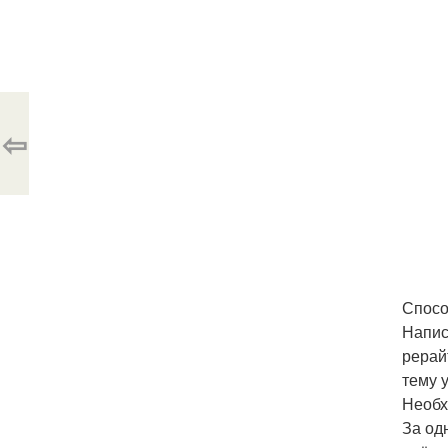
⇦
Спосо
Напис
рерай
тему 
Необх
За од