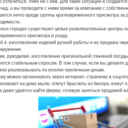
о отлучиться, тоже не с кем. Для таких ситуаций и создаёт
 чад, а вы проводите с ними время за компанию с собствен
ается нечто вроде группы кратковременного присмотра за 
одимости.
пных городах существуют целые развлекательные центры н
овременного присмотра и ухода.
б 4. изготовление изделий ручной работы и их продажа чер
окружение.
ие, рукоделие, изготовление оригинальной глиняной посуды,
уется стабильным спросом. В том случае, если вы делаете 
жно реализовывать по вполне приличным ценам.
жу можно организовать через интернет, страничку в соцсет
авливают на дому мыло, плетут браслеты из бисера, вяжут 
а даже удаётся найти фирму, готовую заняться продажей в