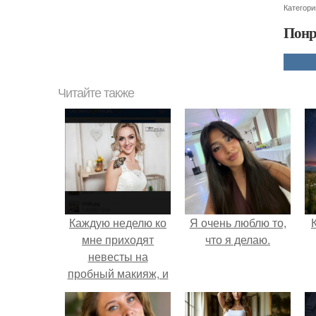
Категори
Понр
Читайте также
Каждую неделю ко
Я очень люблю то,
мне приходят
что я делаю.
невесты на
пробный макияж, и
показывают мне
образ, который бы