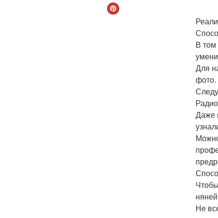
Реали
Спосо
В том
умени
Для н
фото.
Следу
Радио
Даже 
узнал
Можно
профе
предр
Спосо
Чтобы
няней
Не вс