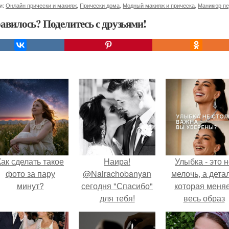
и:
Онлайн прически и макияж
,
Прически дома
,
Модный макияж и прическа
,
Маникюр пе
авилось? Поделитесь с друзьями!
Как сделать такое
Наира!
Улыбка - это 
фото за пару
@Nairachobanyan
мелочь, а детал
минут?
сегодня "Спасибо"
которая меня
для тебя!
весь образ
человека.