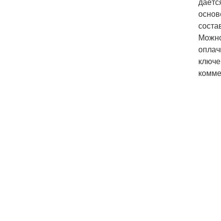
даётс
основ
соста
Можно
оплач
ключе
комме