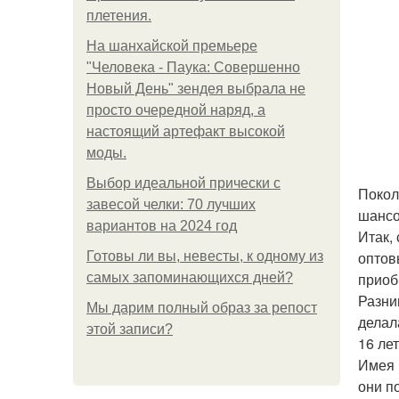
плетения.
На шанхайской премьере
"Человека - Паука: Совершенно
Новый День" зендея выбрала не
просто очередной наряд, а
настоящий артефакт высокой
моды.
Выбор идеальной прически с
Покол
завесой челки: 70 лучших
шансо
вариантов на 2024 год
Итак,
оптов
Готовы ли вы, невесты, к одному из
приоб
самых запоминающихся дней?
Разни
Мы дарим полный образ за репост
делал
этой записи?
16 лет
Имея 
они п