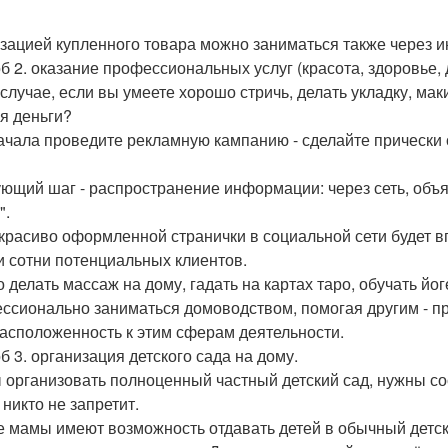
зацией купленного товара можно заниматься также через интер
б 2. оказание профессиональных услуг (красота, здоровье,
 случае, если вы умеете хорошо стричь, делать укладку, ма
я деньги?
ачала проведите рекламную кампанию - сделайте прически 
ющий шаг - распространение информации: через сеть, об
".
красиво оформленной странички в социальной сети будет в
и сотни потенциальных клиентов.
 делать массаж на дому, гадать на картах таро, обучать йог
ссионально заниматься домоводством, помогая другим - при
асположенность к этим сферам деятельности.
б 3. организация детского сада на дому.
 организовать полноценный частный детский сад, нужны с
 никто не запретит.
е мамы имеют возможность отдавать детей в обычный детский