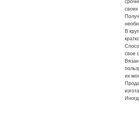
срочн
своих
Получ
необх
В кру
кратк
Спосо
свое 
Вязан
польз
их мо
Прода
изгот
Иногд