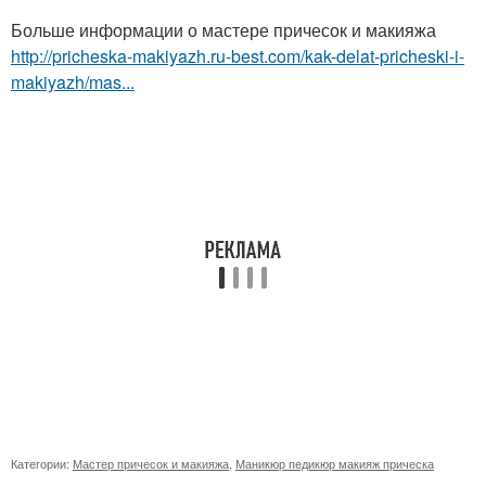
Больше информации о мастере причесок и макияжа
http://pricheska-makiyazh.ru-best.com/kak-delat-pricheski-i-
makiyazh/mas...
Категории:
Мастер причесок и макияжа
,
Маникюр педикюр макияж прическа