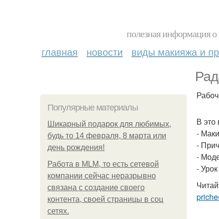
полезная информация о 
главная
новости
виды макияжа и пр
Рад
Рабоче
Популярные материалы
В это
Шикарный подарок для любимых,
- Мак
будь то 14 февраля, 8 марта или
- При
день рождения!
- Мод
Работа в MLM, то есть сетевой
- Уро
компании сейчас неразрывно
Читай
связана с создание своего
priche
контента, своей страницы в соц
сетях.