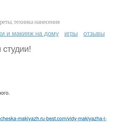
реты, техника нанесения
ки и макияж на дому
игры
отзывы
 студии!
ого.
pricheska-makiyazh.ru-best.com/vidy-makiyazha-i-