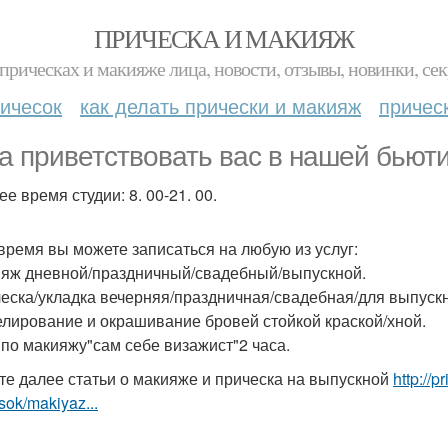
ПРИЧЕСКА И МАКИЯЖ
прическах и макияже лица, новости, отзывы, новинки, сек
ичесок
как делать прически и макияж
причес
а приветствовать вас в нашей бьюти
е время студии: 8. 00-21. 00.
 время вы можете записаться на любую из услуг:
ияж дневной/праздничный/свадебный/выпускной.
ческа/укладка вечерняя/праздничная/свадебная/для выпускн
елирование и окрашивание бровей стойкой краской/хной.
к по макияжу"сам себе визажист"2 часа.
те далее статьи о макияже и прическа на выпускной
http://
sok/makiyaz...