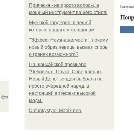
Прическа - не просто волосы, а
Категори
мощный инструмент вашего стиля!
Понр
Мужской гардероб: 6 вещей,
которые нравятся женщинам
"Эффект Неузнаваемости": почему
новый образ певицы вызвал споры
о гранях возможного?
На шанхайской премьере
"Человека - Паука: Совершенно
Новый День" зендея выбрала не
просто очередной наряд, а
⇦
настоящий артефакт высокой
моды.
Dafunkystyle. Matrix neo.