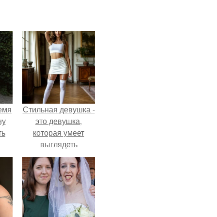
емя
Стильная девушка -
ну
это девушка,
ть
которая умеет
выглядеть
привлекательно и
элегантно в любои
ситуации.