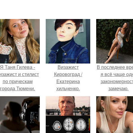
Я Таня Гилева -
Визажист
В последнее вр
изажист и стилист
Кировоград /
я всё чаще од
по прическам
Екатерина
закономернос
города Тюмени.
хильченко.
замечаю.