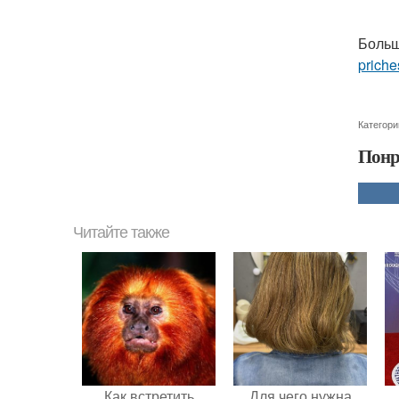
Больш
priche
Категори
Понр
Читайте также
Как встретить
Для чего нужна