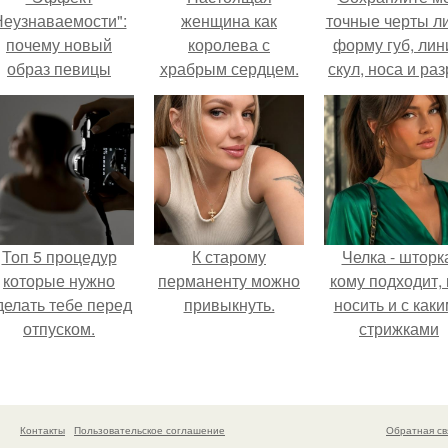
еузнаваемости":
женщина как
точные черты ли
почему новый
королева с
форму губ, ли
образ певицы
храбрым сердцем.
скул, носа и раз
вызвал споры о
глаз.
гранях
возможного?
Топ 5 процедур
К старому
Челка - шторк
которые нужно
перманенту можно
кому подходит, 
делать тебе перед
привыкнуть.
носить и с как
отпуском.
стрижками
сочетать.
Контакты
Пользовательское соглашение
Обратная св