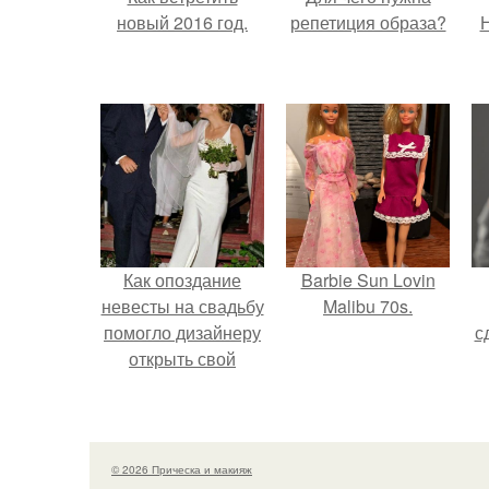
новый 2016 год.
репетиция образа?
Н
Как опоздание
Barbie Sun Lovin
невесты на свадьбу
Malibu 70s.
помогло дизайнеру
с
открыть свой
бренд.
© 2026 Прическа и макияж