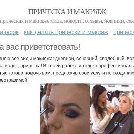
ПРИЧЕСКА И МАКИЯЖ
прическах и макияже лица, новости, отзывы, новинки, сек
ичесок
как делать прически и макияж
причес
а вас приветствовать!
няю все виды макияжа: дневной, вечерний, свадебный, воз
ка волос, прическа! В своей работе я только профессионал
тью готова помочь вам, предложив свои услуги по создани
неотразимой