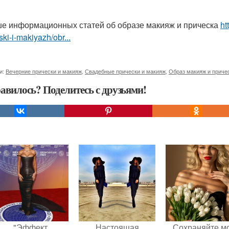
е информационных статей об образе макияж и прическа
ht
ski-i-makiyazh/obr...
и:
Вечерние прически и макияж
,
Свадебные прически и макияж
,
Образ макияж и приче
авилось? Поделитесь с друзьями!
"Эффект
Настоящая
Сохраняйте м