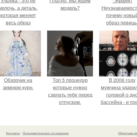
Улыбка - это не
Платно. Мы ищем
"Эффект
мелочь, а деталь,
модель?
Неузнаваемост
которая меняет
почему новы
весь образ
образ певиц
человека.
вызвал споры
гранях
возможного?
Обзорчик на
Топ 5 процедур
В 2006 году
зимнюю курн.
которые нужно
мужчина удари
сделать тебе перед
головой о дн
отпуском.
бассейна - и по
этого его жиз
изменилась са
странным образ
Контакты
Пользовательское соглашение
Обратная св