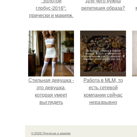
"Золотой
Для чего нужна
глобус-2016":
репетиция образа?
прически и макияж.
Стильная девушка -
Работа в MLM, то
это девушка,
есть сетевой
которая умеет
компании сейчас
выглядеть
неразрывно
привлекательно и
связана с создание
элегантно в любои
своего контента,
ситуации.
своей страницы в
соц сетях.
© 2026 Прическа и макияж