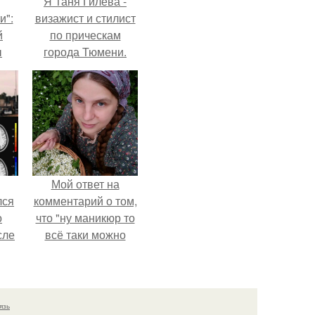
Я Таня Гилева -
и":
визажист и стилист
й
по прическам
ы
города Тюмени.
 о
Мой ответ на
лся
комментарий о том,
о
что "ну маникюр то
сле
всё таки можно
нь
было бы сделать.
мым
ом.
язь