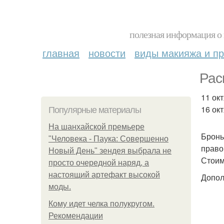
полезная информация о 
главная
новости
виды макияжа и пр
Рас
11 окт
16 окт
Популярные материалы
На шанхайской премьере
Бронь
"Человека - Паука: Совершенно
право
Новый День" зендея выбрала не
Стоим
просто очередной наряд, а
настоящий артефакт высокой
Допол
моды.
Кому идет челка полукругом.
Рекомендации