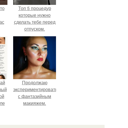
то
Топ 5 процедур
которые нужно
ас
сделать тебе перед
отпуском.
ние
а,
ы в
дай
Продолжаю
ный
экспериментировать
ой
с фантазийным
ле
макияжем.
026