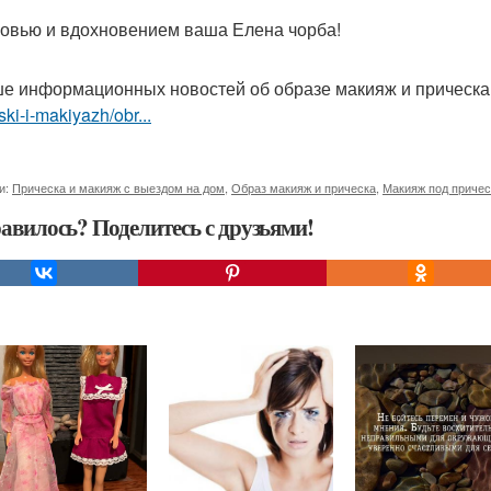
овью и вдохновением ваша Елена чорба!
е информационных новостей об образе макияж и прическ
ski-i-makiyazh/obr...
и:
Прическа и макияж с выездом на дом
,
Образ макияж и прическа
,
Макияж под причес
авилось? Поделитесь с друзьями!