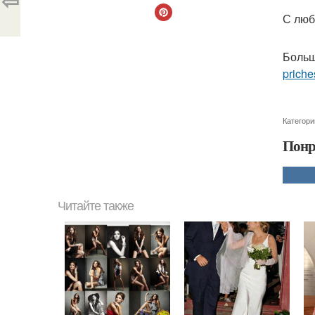
⇦
С люб
Больш
priche
Категори
Понр
Читайте также