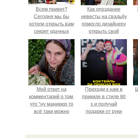
Всем привет?
Как опоздание
Сегодня мы бы
невесты на свадьбу
хотели открыть вам
помогло дизайнеру
секрет удачных
открыть свой
фотографий!
бренд.
Мой ответ на
Приходи к нам в
Щ
комментарий о том,
прикиде в стиле 90
что "ну маникюр то
х и получай
всё таки можно
подарки от руки
было бы сделать.
вверх!