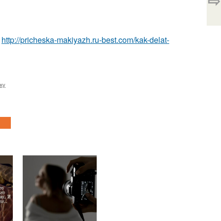
⇨
а
http://pricheska-makiyazh.ru-best.com/kak-delat-
ку