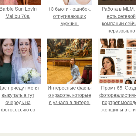
Barbie Sun Lovin
13 бьюти - ошибок,
Работа в MLM, 
Malibu 70s.
отпугивающих
есть сетевой
мужчин.
компании сейч
неразрывно
связана с созда
своего контент
своей страниц
соц сетях.
ас приедут меня
Интересные факты
Промт 65. Соз
выкупать а тут
о красоте, которые
фотореалистич
очередь на
я узнала в питере.
портрет молод
фотосессию со
женщины в сти
мной.
бьюти - гайда 2
года.