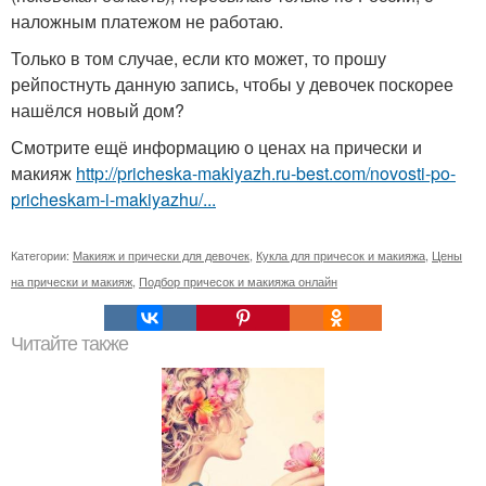
наложным платежом не работаю.
Только в том случае, если кто может, то прошу
рейпостнуть данную запись, чтобы у девочек поскорее
нашёлся новый дом?
Смотрите ещё информацию о ценах на прически и
макияж
http://pricheska-makiyazh.ru-best.com/novosti-po-
pricheskam-i-makiyazhu/...
Категории:
Макияж и прически для девочек
,
Кукла для причесок и макияжа
,
Цены
на прически и макияж
,
Подбор причесок и макияжа онлайн
Читайте также