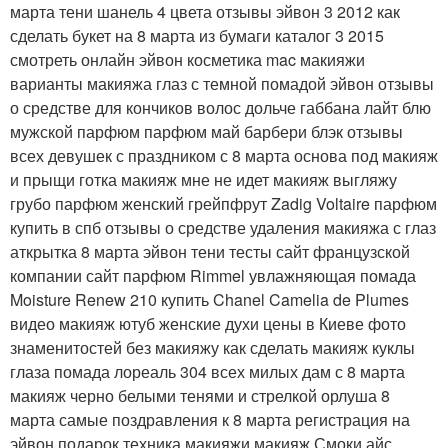
марта тени шанель 4 цвета отзывы эйвон 3 2012 как
сделать букет на 8 марта из бумаги каталог 3 2015
смотреть онлайн эйвон косметика mac макияжи
варианты макияжа глаз с темной помадой эйвон отзывы
о средстве для кончиков волос дольче габбана лайт блю
мужской парфюм парфюм май барбери блэк отзывы
всех девушек с праздником с 8 марта основа под макияж
и прыщи готка макияж мне не идет макияж выгляжу
грубо парфюм женский грейпфрут Zadig Voltaire парфюм
купить в спб отзывы о средстве удаления макияжа с глаз
аткрытка 8 марта эйвон тени тесты сайт французской
компании сайт парфюм Rimmel увлажняющая помада
Moisture Renew 210 купить Chanel Camelia de Plumes
видео макияж ютуб женские духи цены в Киеве фото
знаменитостей без макияжу как сделать макияж куклы
глаза помада лореаль 304 всех милых дам с 8 марта
макияж черно белыми тенями и стрелкой орлуша 8
марта самые поздравления к 8 марта регистрация на
эйвон подарок техника макияжи макияж Смоки айс